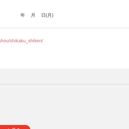
2026年1月5日(月)
shou/shikaku_shiken/