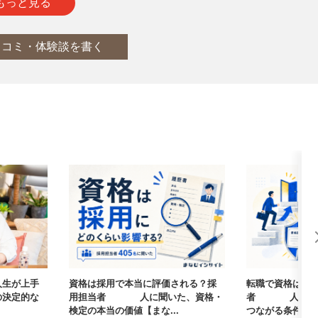
通
report
もっと見る
口コミ・体験談を書く
人生が上手
資格は採用で本当に評価される？採
転職で資格は武
の決定的な
用担当者405人に聞いた、資格・
者405人に聞
検定の本当の価値【まな...
つながる条件【まな