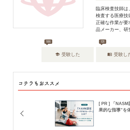
臨床検査技師は
検査する医療技
正確な作業が要
品メーカー、研
186
131
school
menu_book
受験した
受験し
コチラもおススメ
[ PR ] 「
果的な指導”を