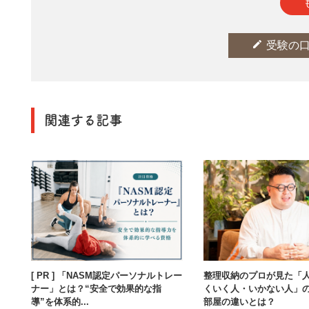
参考になった
thumb_up
0
edit
受験の
関連する記事
[ PR ] 「NASM認定パーソナルトレー
整理収納のプロが見た「
ナー」とは？“安全で効果的な指
くいく人・いかない人」
導”を体系的...
部屋の違いとは？