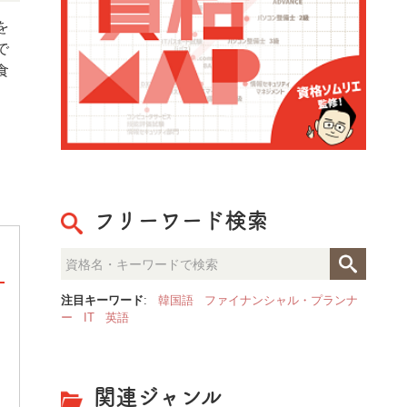
を
で
食
フリーワード検索
注目キーワード
:
韓国語
ファイナンシャル・プランナ
ー
IT
英語
整理収納のプロが見た「人生が
決定的な部屋の違いとは？
関連ジャンル