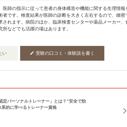
、医師の指示に従って患者の身体構造や機能に関する生理情報
術者です。検査結果が医師の診断を大きく左右するので、緻密
求されます。病院のほか、臨床検査センターや薬品メーカー、
究所などでも活躍の場はあります。
edit
たい
受験の口コミ・体験談を書く
NASM認定パーソナルトレーナー」とは？“安全で効
体系的に学べるトレーナー資格