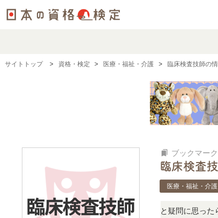
サイトトップ
資格・検定
医療・福祉・介護
臨床検査技師の情
bookmarks
ブックマーク
臨床検査技
医療・福祉・介護
この検定、難しい？」「どんな試験？」と疑問に思ったら、リ