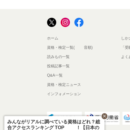
ホーム
しか
資格・検定一覧(50音順)
「受
読みもの一覧
よく
投稿記事一覧
Q&A一覧
資格・検定ニュース
インフォメーション
close
みんながリアルに調べている資格はどれ？総
合アクセスランキング TOP10！【日本の