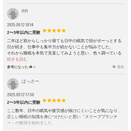
RR
2025.09.12 18:14
2〜3年以内に受験
二年ほど前からしっかり寝ても日中の眠気で頭がボーっとする
日が続き、仕事中も集中力が続かないことが悩みでした。
それから睡眠を本気で見直してみようと思い、色々調べている
うちにこちらの資格を知り興味を持ちました。
参考になった
通報
thumb_up
report
0
結果スリーププランナーの資格を取得して、本当に人生が変わ
りました。
ばっさー
本には、実践できる具体的な内容も沢山書かれていました。
2025.09.12 17:50
例えば寝る2時間前からブルーライトを避ける、夕方以降のカフ
ェイン摂取をやめるようにする、など簡単に実践できることも
2〜3年以内に受験
多く、実際に始めていっただけでも1週間ほどで朝の目覚めのス
ここ数年、日中の眠気や疲労感が抜けにくいことが気になり、
ッキリ感や日中の眠気の解消など実感がありました！
正しい睡眠の知識を身につけたいと思い「スリーププランナ
今では入眠まで15分程度、朝もスッキリ目覚められます。そし
ー」の勉強を始めました。
て悩んでいた日中の眠気もなくなったことで、仕事の効率も格
毎日仕事終わりや寝る前に少しずつテキストを読み進め、数週