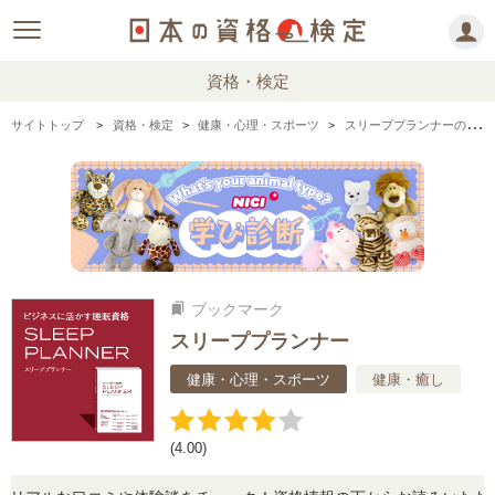
資格・検定
サイトトップ
資格・検定
健康・心理・スポーツ
スリーププランナーの情報まとめ・口コミ・体験談
ブックマーク
bookmarks
スリーププランナー
健康・心理・スポーツ
健康・癒し
(4.00)