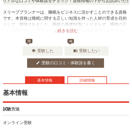
アルな口コミや体験談をチェック！資格情報の下からお読みいただけま
スリーププランナーは、睡眠をビジネスに活かすことのできる資格
です。本資格は睡眠に関する正しい知識を持った人材の育成を目的
として、開発されました。睡眠の基礎知識にとどまらず、睡眠の正
しい評価方法や計測方法、睡眠の悩みに対する実践的な改善方法・
...続きを読む
対処方法が多角的に学べます。さらに、睡眠の指導方法についても
39
46
学んでいただけるため、相談に乗ることができるようになります。
受験した
受験したい
school
menu_book
受験の口コミ・体験談を書く
edit
基本情報
詳細情報
基本情報
試験方法
オンライン受験