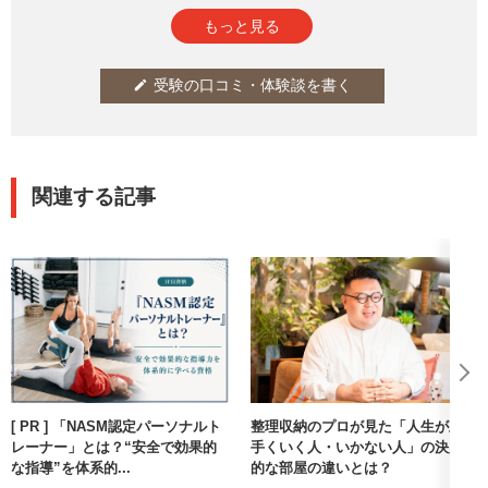
段にアップしました！
間で合格。オンラインでいつでも試験が受けられるので、忙し
参考になった
通報
thumb_up
report
0
もっと見る
知識を得ただけでなく、実際に生活の質が向上したことが何よ
い社会人でも取り組みやすいと感じました。
り嬉しいです。
学んだ睡眠知識を実生活で試してみることが楽しく、自分に合
ったルーティンを見つけることもできました。
受験の口コミ・体験談を書く
edit
またしっかり学んで資格を取れたことで、過去の自分のように
また、友人が不眠に悩んでいたときに学んだ内容をもとにアド
睡眠で悩んでいる友人や家族親戚など大切な人達に自信を持っ
バイスをしたところ、「教えてくれてありがとう」と感謝さ
てアドバイスが出来るようになったことも嬉しかったです。
れ、自分の学びが人の役に立ったことに感動しました。
自分の為には勿論ですが、誰かの役にも立てる素晴らしい資格
今後は家族や周囲にもより良い睡眠習慣を広めていきたいと思
だなと思います。
関連する記事
っています。睡眠や健康に関心のある方に心からおすすめでき
る資格です。
[ PR ] 「NASM認定パーソナルト
整理収納のプロが見た「人生が上
レーナー」とは？“安全で効果的
手くいく人・いかない人」の決定
な指導”を体系的...
的な部屋の違いとは？