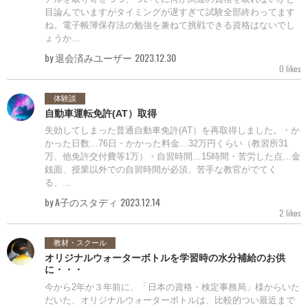
目論んでいますがタイミングが遅すぎて試験全部終わってます
ね。電子帳簿保存法の勉強を兼ねて挑戦できる資格はないでし
ょうか...
by 退会済みユーザー
2023.12.30
0 likes
体験談
自動車運転免許(AT）取得
失効してしまった普通自動車免許(AT）を再取得しました。・か
かった日数…76日・かかった料金…32万円くらい（教習所31
万、他免許交付費等1万）・自習時間…15時間・苦労した点…金
銭面、授業以外での自習時間が必須、苦手な教官がでてく
る、...
by A子のスタディ
2023.12.14
2 likes
教材・スクール
オリジナルウォーターボトルを学習時の水分補給のお供
に・・・
今から2年か３年前に、「日本の資格・検定事務局」様からいた
だいた、オリジナルウォーターボトルは、比較的つい最近まで