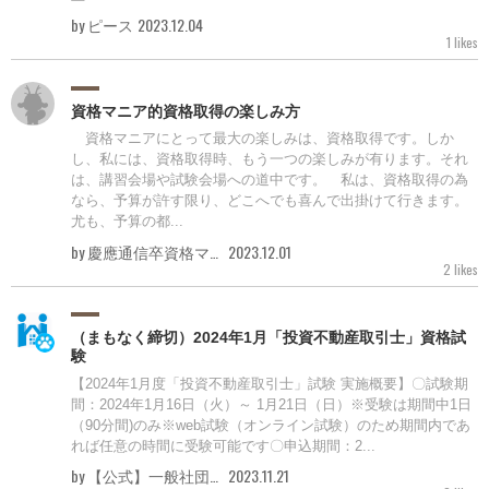
by ピース
2023.12.04
1 likes
資格マニア的資格取得の楽しみ方
資格マニアにとって最大の楽しみは、資格取得です。しか
し、私には、資格取得時、もう一つの楽しみが有ります。それ
は、講習会場や試験会場への道中です。 私は、資格取得の為
なら、予算が許す限り、どこへでも喜んで出掛けて行きます。
尤も、予算の都...
by 慶應通信卒資格マニア
2023.12.01
2 likes
（まもなく締切）2024年1月「投資不動産取引士」資格試
験
【2024年1月度「投資不動産取引士」試験 実施概要】〇試験期
間：2024年1月16日（火）～ 1月21日（日）※受験は期間中1日
（90分間)のみ​※web試験（オンライン試験）のため期間内であ
れば任意の時間に受験可能です〇申込期間：2...
by 【公式】一般社団法人投資不動産流通協会
2023.11.21