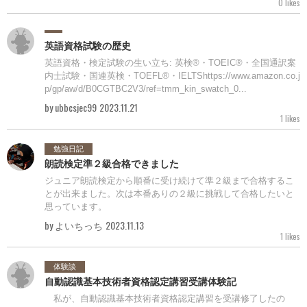
0 likes
英語資格試験の歴史
英語資格・検定試験の生い立ち: 英検®・TOEIC®・全国通訳案
内士試験・国連英検・TOEFL®・IELTShttps://www.amazon.co.j
p/gp/aw/d/B0CGTBC2V3/ref=tmm_kin_swatch_0...
by ubbcsjec99
2023.11.21
1 likes
勉強日記
朗読検定準２級合格できました
ジュニア朗読検定から順番に受け続けて準２級まで合格するこ
とが出来ました。次は本番ありの２級に挑戦して合格したいと
思っています。
by よいちっち
2023.11.13
1 likes
体験談
自動認識基本技術者資格認定講習受講体験記
私が、自動認識基本技術者資格認定講習を受講修了したの