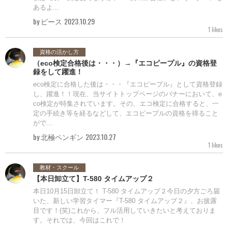
あるよ...
by ピース
2023.10.29
1 likes
資格の活かし方
（eco検定合格後は・・・）→『エコピープル』の資格登
録をして躍進！
eco検定に合格した後は・・・『エコピープル』として資格登録
し、躍進！！現在、当サイトトップページのバナーにおいて、e
co検定が特集されています。その、エコ検定に合格すると、一
定の手続き等を経るなどして、エコピープルの資格を得ること
がで...
by 北極ペンギン
2023.10.27
1 likes
教材・スクール
【本日卸立て】T-580 タイムアップ２
本日10月15日卸立て！ T-580 タイムアップ２今日の夕方ごろ届
いた、新しい学習タイマー『T-580 タイムアップ２』、お披露
目です！(笑)これから、フル活用していきたいと考えておりま
す。それでは、今回はこれで！