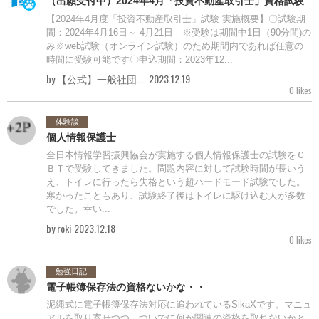
（出願受付中）2024年4月「投資不動産取引士」資格試験
【2024年4月度「投資不動産取引士」試験 実施概要】〇試験期
間：2024年4月16日～ 4月21日 ※受験は期間中1日（90分間)の
み※web試験（オンライン試験）のため期間内であれば任意の
時間に受験可能です〇申込期間：2023年12...
by 【公式】一般社団法人投資不動産流通協会
2023.12.19
0 likes
体験談
個人情報保護士
全日本情報学習振興協会が実施する個人情報保護士の試験をＣ
ＢＴで受験してきました。問題内容に対して試験時間が長いう
え、トイレに行ったら失格という超ハードモード試験でした。
寒かったこともあり、試験終了後はトイレに駆け込む人が多数
でした。幸い...
by roki
2023.12.18
0 likes
勉強日記
電子帳簿保存法の資格ないかな・・
泥縄式に電子帳簿保存法対応に追われているSikaXです。マニュ
アルを取り寄せつつ、ついでに何か関連の資格を取れないかと