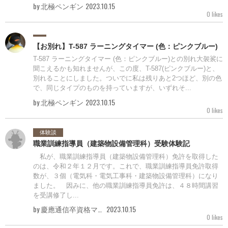
by 北極ペンギン
2023.10.15
0 likes
【お別れ】T-587 ラーニングタイマー (色：ピンクブルー)
T-587 ラーニングタイマー (色：ピンクブルー)との別れ大袈裟に
聞こえるかも知れませんが、この度、T-587(ピンクブルー)と、
別れることにしました。ついでに私は残りあと2つほど、別の色
で、同じタイプのものを持っていますが、いずれそ...
by 北極ペンギン
2023.10.15
0 likes
体験談
職業訓練指導員（建築物設備管理科）受験体験記
私が、職業訓練指導員（建築物設備管理科）免許を取得した
のは、令和２年１２月です。これで、職業訓練指導員免許取得
数が、３個（電気科・電気工事科・建築物設備管理科）になり
ました。 因みに、他の職業訓練指導員免許は、４８時間講習
を受講修了し...
by 慶應通信卒資格マニア
2023.10.15
0 likes