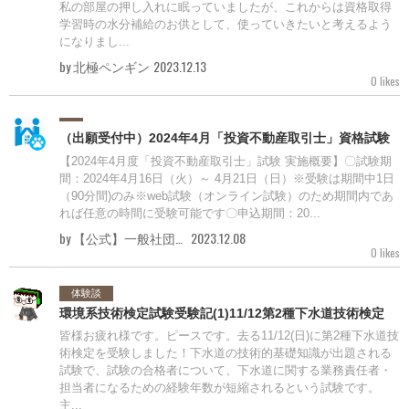
私の部屋の押し入れに眠っていましたが、これからは資格取得
学習時の水分補給のお供として、使っていきたいと考えるよう
になりまし...
by 北極ペンギン
2023.12.13
0 likes
（出願受付中）2024年4月「投資不動産取引士」資格試験
【2024年4月度「投資不動産取引士」試験 実施概要】〇試験期
間：2024年4月16日（火）～ 4月21日（日）※受験は期間中1日
（90分間)のみ※web試験（オンライン試験）のため期間内であ
れば任意の時間に受験可能です〇申込期間：20...
by 【公式】一般社団法人投資不動産流通協会
2023.12.08
0 likes
体験談
環境系技術検定試験受験記(1)11/12第2種下水道技術検定
皆様お疲れ様です。ピースです。去る11/12(日)に第2種下水道技
術検定を受験しました！下水道の技術的基礎知識が出題される
試験で、試験の合格者について、下水道に関する業務責任者・
担当者になるための経験年数が短縮されるという試験です。
主...