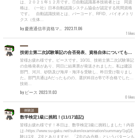
は、２０２１年１２月です。①自動認識基本技術者とは 同資
格は、（一社）日本自動認識システム協会が認定する民間資格
です。 自動認識技術とは、バーコード、RFID、バイオメトリ
クス（生体...
by 慶應通信卒資格マニア
2023.11.06
1 likes
技術士第二次試験筆記の合否発表、資格自体についても…
皆様お疲れ様です。ピースです。10/31、技術士第二次試験筆記
の合格発表があり、同日に結果票が発送されました。私は建設
部門、河川、砂防及び海岸・海洋を受験し、昨日受け取りまし
た。部門共通はAだったものの、選択科目がBで不合格でした…
技術...
by ピース
2023.11.03
0 likes
体験談
数学検定1級に挑戦！(11/17追記)
皆様お疲れ様です！本日は、数学検定1級に挑戦しました！内容
は↓https://www.su-gaku.net/suken/examination/summary/1q/試
験は1次、2次とありますが、「2次のみ合格」というパターンも