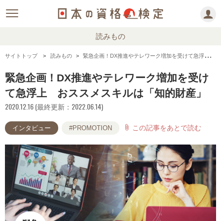
読みもの
サイトトップ
読みもの
緊急企画！DX推進やテレワーク増加を受けて急浮上 おススメスキルは「知的財産」
緊急企画！DX推進やテレワーク増加を受け
て急浮上 おススメスキルは「知的財産」
2020.12.16 (最終更新：2022.06.14)
この記事をあとで読む
attach_file
インタビュー
#PROMOTION