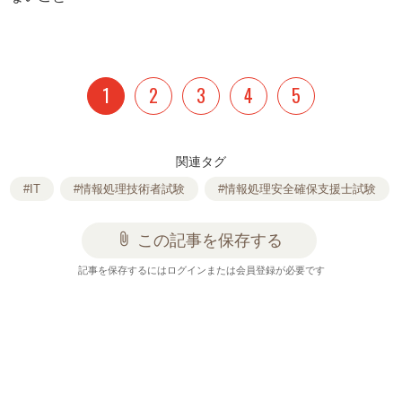
1
2
3
4
5
関連タグ
#IT
#情報処理技術者試験
#情報処理安全確保支援士試験
attach_file
この記事を保存する
記事を保存するにはログインまたは会員登録が必要です