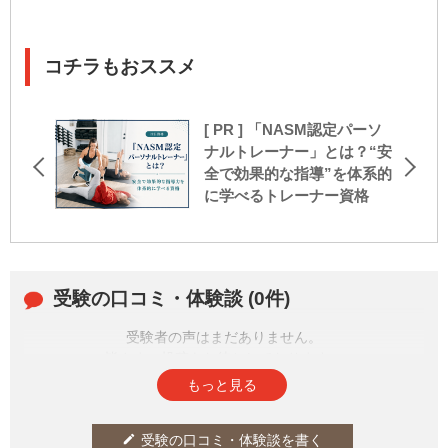
コチラもおススメ
[ PR ] 「NASM認定パーソ
ナルトレーナー」とは？“安
全で効果的な指導”を体系的
に学べるトレーナー資格
受験の口コミ・体験談 (0件)
受験者の声はまだありません。
皆さまの投稿をお待ちしております。
もっと見る
受験の口コミ・体験談を書く
edit