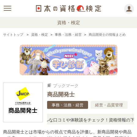
資格・検定
サイトトップ
資格・検定
事務・法務・経営
商品開発士の情報まとめ
ブックマーク
bookmarks
商品開発士
事務・法務・経営
経営・品質管理
問に思ったら、リアルな口コミや体験談をチェック！資格情報の下から
商品開発士とは市場からの視点で商品を評価し、新商品開発や商品