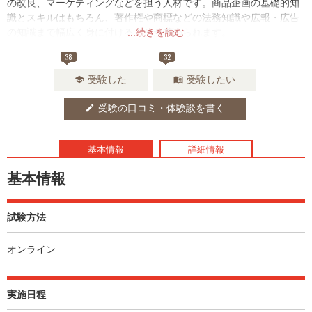
の改良、マーケティングなどを担う人材です。商品企画の基礎的知
識とスキルはもちろん、著作権や商標などの法務知識や広報・広告
の知識まで幅広く身に付けることが求められます。
...続きを読む
日本商品開発士会では、レベルごとに商品プランナー(初級)、商品
38
32
開発士(中級)、商品開発コーディネーター(上級)を認定しています。
受験した
受験したい
school
menu_book
受験の口コミ・体験談を書く
edit
基本情報
詳細情報
基本情報
試験方法
オンライン
実施日程