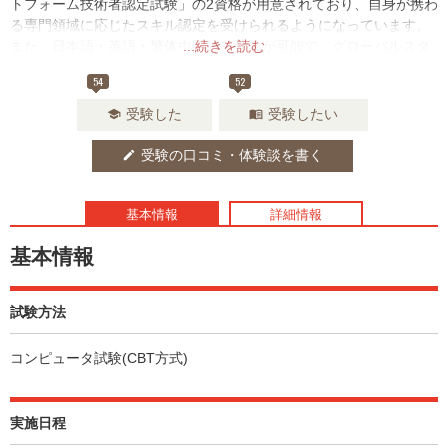
トフォーム技術者認定試験」の2資格が用意されており、自身が携わ
る専門領域に応じたスキル認定を受けられるようになっています。
また、日本語・英語・繁体中国語で受験が可能で、グローバルスタ
...続きを読む
ンダードとして評価もされています。
54
52
受験した
受験したい
school
menu_book
受験の口コミ・体験談を書く
edit
基本情報
詳細情報
基本情報
試験方法
コンピュータ試験(CBT方式)
実施日程