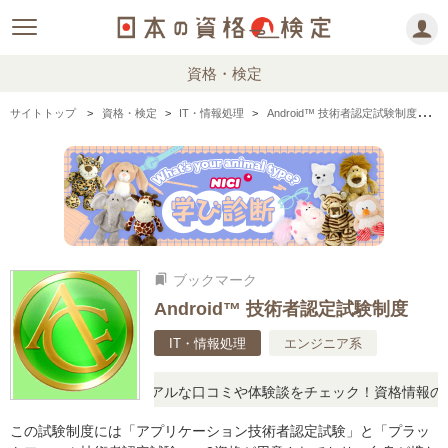
資格・検定
サイトトップ
資格・検定
IT・情報処理
Android™ 技術者認定試験制度の情報まとめ
ブックマーク
bookmarks
Android™ 技術者認定試験制度
IT・情報処理
エンジニア系
と疑問に思ったら、リアルな口コミや体験談をチェック！資格情報の下
この試験制度には「アプリケーション技術者認定試験」と「プラッ