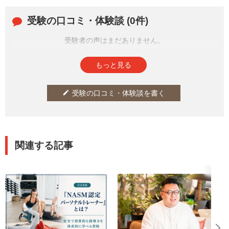
受験の口コミ・体験談 (0件)
受験者の声はまだありません。
皆さまの投稿をお待ちしております。
もっと見る
受験の口コミ・体験談を書く
edit
関連する記事