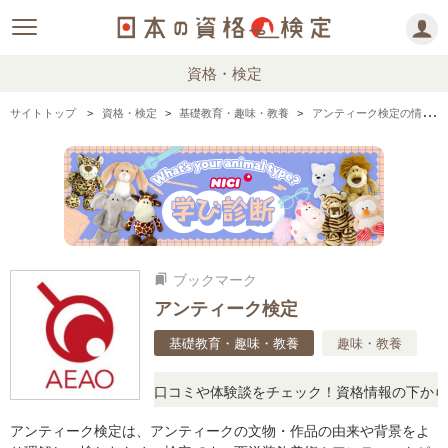
資格・検定
サイトトップ
資格・検定
基礎教育・趣味・教養
アンティーク検定の情報まとめ
ブックマーク
bookmarks
アンティーク検定
基礎教育・趣味・教養
趣味・教養
に思ったら、リアルな口コミや体験談をチェック！資格情報の下からお
アンティーク検定は、アンティークの文物・作品の由来や背景をよ