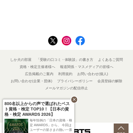
しか犬の部屋
「受験の口コミ・体験談」の書き方
よくあるご質問
資格・検定主催者様へ
報道関係・マスメディアの皆様へ
広告掲載のご案内
利用規約
お問い合わせ(個人)
お問い合わせ(企業・団体)
プライバシーポリシー
会員登録の解除
メールマガジンの配信停止
close
800名以上からの声で選ばれたベス
ト資格・検定 TOP10！【日本の資
格・検定 AWARDS 2026】
毎年恒例の「日本の資格・検
定 AWARDS」から、 今回は
ユーザーの皆さまの熱い一票
Powered by