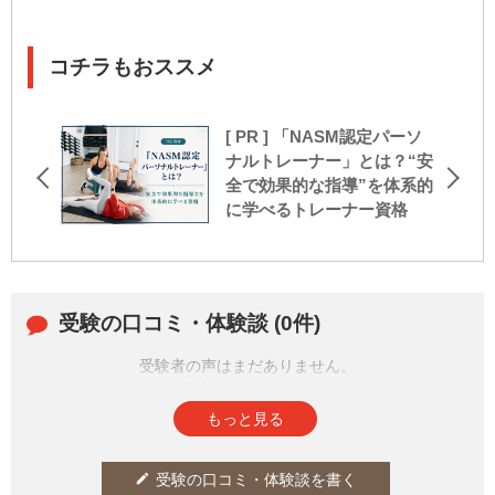
コチラもおススメ
[ PR ] 「NASM認定パーソ
ナルトレーナー」とは？“安
全で効果的な指導”を体系的
に学べるトレーナー資格
受験の口コミ・体験談 (0件)
受験者の声はまだありません。
皆さまの投稿をお待ちしております。
もっと見る
受験の口コミ・体験談を書く
edit