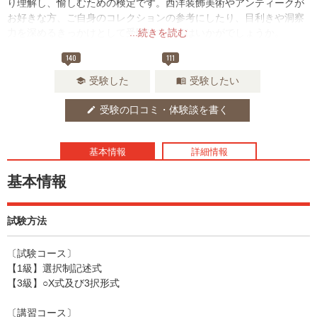
り理解し、愉しむための検定です。西洋装飾美術やアンティークが
お好きな方、ご自身のコレクションの参考にしたり、目利きや洞察
力を深めるきっかけとして受験してみてはいかがでしょうか。
...続きを読む
140
111
受験した
受験したい
school
menu_book
受験の口コミ・体験談を書く
edit
基本情報
詳細情報
基本情報
試験方法
〔試験コース〕
【1級】選択制記述式
【3級】○X式及び3択形式
〔講習コース〕