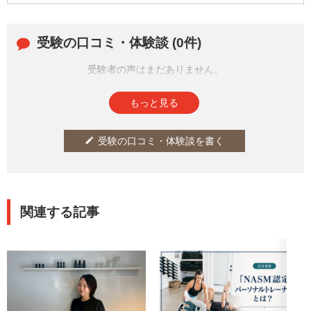
受験の口コミ・体験談 (0件)
受験者の声はまだありません。
皆さまの投稿をお待ちしております。
もっと見る
受験の口コミ・体験談を書く
edit
関連する記事