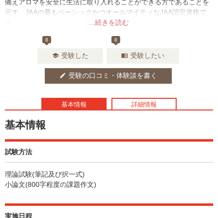
備えアロマを安全に生活に取り入れることができる方であることを
示す、JAAの最もベーシックかつオールマイティなJAA認定資格で
す。
...続きを読む
アロマコーディネーターは、アロマショップやサロンの開業、アロ
0
0
マ関連セミナーの開催など、アロマを広く普及、啓蒙するために、
この資格を活用していただくことができ、またJAAより様々な活動
受験した
受験したい
school
menu_book
支援が受けられます。
受験の口コミ・体験談を書く
edit
基本情報
詳細情報
基本情報
試験方法
理論試験(筆記及び択一式)
小論文(800字程度の課題作文)
実施日程