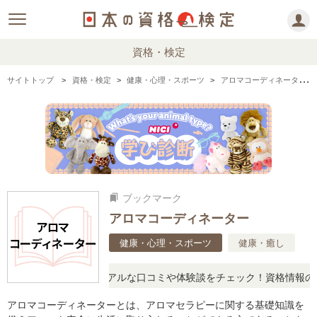
資格・検定
サイトトップ
資格・検定
健康・心理・スポーツ
アロマコーディネーターの情報まとめ
ブックマーク
bookmarks
アロマコーディネーター
健康・心理・スポーツ
健康・癒し
と疑問に思ったら、リアルな口コミや体験談をチェック！資格情報の下
アロマコーディネーターとは、アロマセラピーに関する基礎知識を