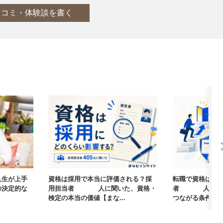
口コミ・体験談を書く
人生が上手
資格は採用で本当に評価される？採
転職で資格は武
の決定的な
用担当者405人に聞いた、資格・
者405人に聞
検定の本当の価値【まな...
つながる条件【まな