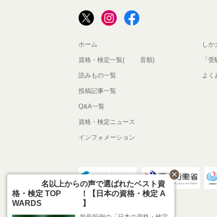
ホーム
しか
資格・検定一覧(50音順)
「受
読みもの一覧
よく
投稿記事一覧
Q&A一覧
資格・検定ニュース
インフォメーション
close
800名以上からの声で選ばれたベスト資
格・検定 TOP10！【日本の資格・検定 A
WARDS 2026】
毎年恒例の「日本の資格・検定