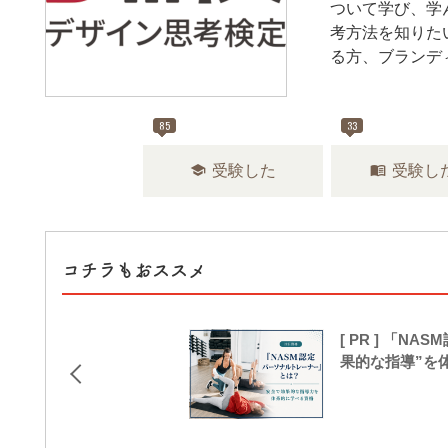
ついて学び、学
考方法を知りた
る方、ブランデ
85
33
school
menu_book
受験した
受験し
コチラもおススメ
[ PR ] 「
果的な指導”を