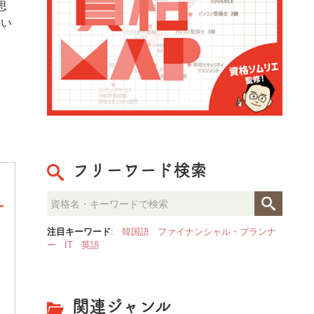
思
てい
フリーワード検索
注目キーワード
:
韓国語
ファイナンシャル・プランナ
整理収納のプロが見た「人生が
ー
IT
英語
決定的な部屋の違いとは？
関連ジャンル