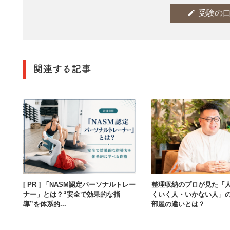
edit
受験の
関連する記事
[ PR ] 「NASM認定パーソナルトレー
整理収納のプロが見た「
ナー」とは？“安全で効果的な指
くいく人・いかない人」
導”を体系的...
部屋の違いとは？