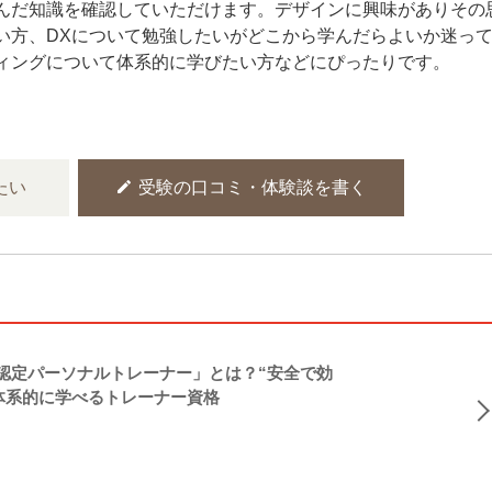
んだ知識を確認していただけます。デザインに興味がありその
い方、DXについて勉強したいがどこから学んだらよいか迷っ
ィングについて体系的に学びたい方などにぴったりです。
edit
たい
受験の口コミ・体験談を書く
NASM認定パーソナルトレーナー」とは？“安全で効
体系的に学べるトレーナー資格