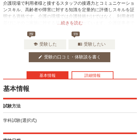
介護現場で利用者様と接するスタッフの接遇力とコミュニケーショ
ンスキル、高齢者や障害に対する知識を定量的に評価しスキルを証
明する資格です。介護の現場では介護技術だけではなく、利用者様
並びにそのご家族に対する接遇も重視されています。介護従事者で
...続きを読む
自身の接遇について振り返りたい方、これから介護現場で働く方に
257
179
おすすめです。
受験した
受験したい
school
menu_book
受験の口コミ・体験談を書く
edit
基本情報
詳細情報
基本情報
試験方法
学科試験(選択式)