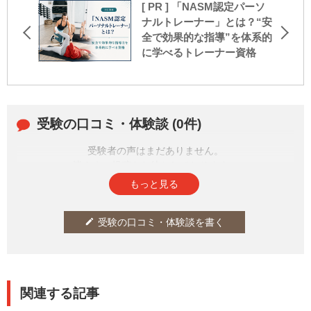
[ PR ] 「NASM認定パーソ
ナルトレーナー」とは？“安
全で効果的な指導”を体系的
に学べるトレーナー資格
受験の口コミ・体験談 (0件)
受験者の声はまだありません。
皆さまの投稿をお待ちしております。
もっと見る
受験の口コミ・体験談を書く
edit
関連する記事