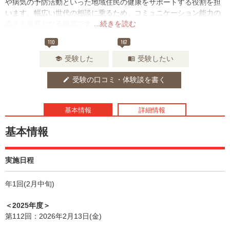
や病気の予防活動といった地域住民の健康をサポートする役割を担
います。幅広い世代の相談に乗るため、コミュニケーション能力の
高さも重要となる職業です。
...続きを読む
110
167
受験した
受験したい
school
menu_book
受験の口コミ・体験談を書く
edit
基本情報
詳細情報
基本情報
実施日程
年1回(2月中旬)
＜2025年度＞
第112回：2026年2月13日(金)