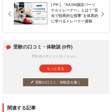
[ PR ] 「NASM認定パーソ
ナルトレーナー」とは？“安
全で効果的な指導”を体系的
に学べるトレーナー資格
受験の口コミ・体験談 (0件)
受験者の声はまだありません。
皆さまの投稿をお待ちしております。
もっと見る
受験の口コミ・体験談を書く
edit
関連する記事