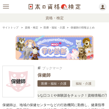
資格・検定
サイトトップ
資格・検定
医療・福祉・介護
保健師の情報まとめ
ブックマーク
bookmarks
保健師
医療・福祉・介護
福祉・介護
疑問に思ったら、リアルな口コミや体験談をチェック！資格情報の下か
保健師は、地域の保健センターなどの行政機関に勤務し、健康指導