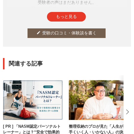
受験者の声はまだありません。
皆さまの投稿をお待ちしております。
もっと見る
受験の口コミ・体験談を書く
edit
関連する記事
[ PR ] 「NASM認定パーソナルト
整理収納のプロが見た「人生が上
レーナー」とは？“安全で効果的
手くいく人・いかない人」の決定