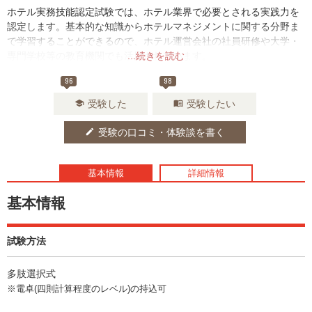
ホテル実務技能認定試験では、ホテル業界で必要とされる実践力を
認定します。基本的な知識からホテルマネジメントに関する分野ま
で学習することができるので、ホテル運営会社の社員研修や大学・
専門学校等の教育機関でも活用されています。
...続きを読む
96
98
受験した
受験したい
school
menu_book
受験の口コミ・体験談を書く
edit
基本情報
詳細情報
基本情報
試験方法
多肢選択式
※電卓(四則計算程度のレベル)の持込可