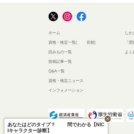
ホーム
しか
資格・検定一覧(50音順)
「受
読みもの一覧
よく
投稿記事一覧
Q&A一覧
資格・検定ニュース
インフォメーション
close
あなたはどのタイプ？10問でわかる【NIC
Iキャラクター診断】