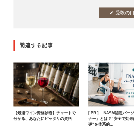
edit
受験の
関連する記事
【最適ワイン資格診断】チャートで
[ PR ] 「NASM認定パ
分かる、あなたにピッタリの資格
ナー」とは？“安全で効果
導”を体系的...