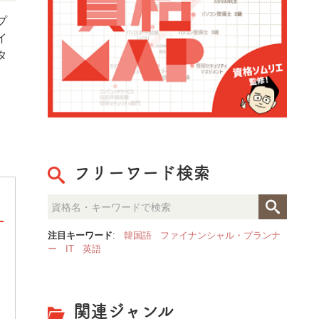
プ
イ
タ
フリーワード検索
注目キーワード
:
韓国語
ファイナンシャル・プランナ
ー
IT
英語
[ PR ] 「NASM認定パーソナ
果的な指導”を体系的に学べるト
関連ジャンル