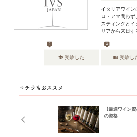
イタリアワイン
ロ・アマ問わず
スティングとイ
リアから来日す
0
3
school
menu_book
受験した
受験し
コチラもおススメ
【最適ワイン資
の資格