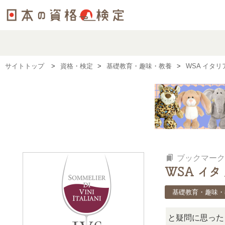
サイトトップ
資格・検定
基礎教育・趣味・教養
WSA イタ
bookmarks
ブックマーク
WSA イ
基礎教育・趣味・
この検定、難しい？」「どんな試験？」と疑問に思ったら、リ