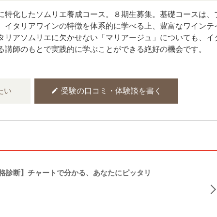
に特化したソムリエ養成コース。８期生募集。基礎コースは、
、イタリアワインの特徴を体系的に学べる上、豊富なワインテ
タリアソムリエに欠かせない「マリアージュ」についても、イ
る講師のもとで実践的に学ぶことができる絶好の機会です。
edit
たい
受験の口コミ・体験談を書く
格診断】チャートで分かる、あなたにピッタリ