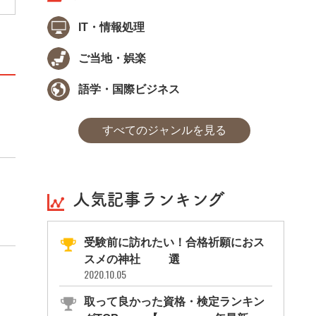
IT・情報処理
ご当地・娯楽
語学・国際ビジネス
すべてのジャンルを見る
人気記事ランキング
受験前に訪れたい！合格祈願におス
スメの神社11選
2020.10.05
取って良かった資格・検定ランキン