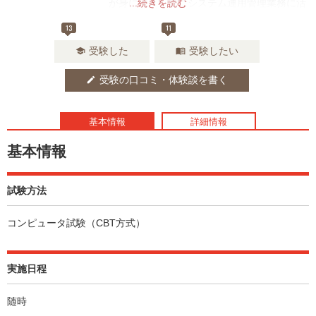
が身に付き、特にシステム運用管理業務に活
...続きを読む
かすことができるので、ITサービスの品質向
13
11
上が期待できるでしょう。
受験した
受験したい
school
menu_book
受験の口コミ・体験談を書く
edit
基本情報
詳細情報
基本情報
試験方法
コンピュータ試験（CBT方式）
実施日程
随時