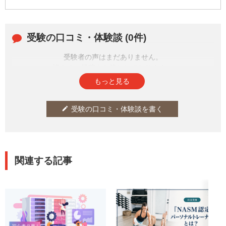
採用するケースも増えており、I
T初心者でもIT業界で働くチャン
スが得やすくなっています。&a
受験の口コミ・体験談 (0件)
mp;n...
受験者の声はまだありません。
皆さまの投稿をお待ちしております。
もっと見る
受験の口コミ・体験談を書く
edit
関連する記事