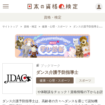
資格・検定
サイトトップ
資格・検定
健康・心理・スポーツ
ダンス介護予防指導士の情報まとめ
ブックマーク
bookmarks
ダンス介護予防指導士
健康・心理・スポーツ
スポーツ
たら、リアルな口コミや体験談をチェック！資格情報の下からお読みい
ダンス介護予防指導士は、高齢者の方々へダンスを通じて認知機