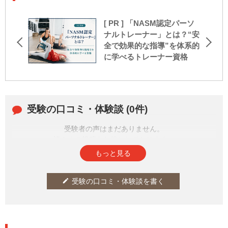
[ PR ] 「NASM認定パーソ
ナルトレーナー」とは？“安
全で効果的な指導”を体系的
に学べるトレーナー資格
受験の口コミ・体験談 (0件)
受験者の声はまだありません。
皆さまの投稿をお待ちしております。
もっと見る
受験の口コミ・体験談を書く
edit