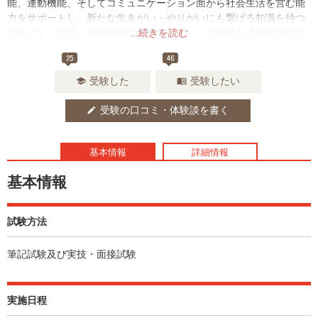
能、運動機能、そしてコミュニケーション面から社会生活を営む能
力をサポートし、新たな生きがい・やりがいにも繋げる知識を持つ
資格です。介護・福祉現場の分野を中心に、今後最も活躍が期待さ
...続きを読む
れます。JDACでは、その他にも【スポーツ庁・厚生労働省後援】の
25
46
もと、ダンスの指導技術が学べる研修会を実施しています。
受験した
受験したい
school
menu_book
受験の口コミ・体験談を書く
edit
基本情報
詳細情報
基本情報
試験方法
筆記試験及び実技・面接試験
実施日程