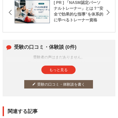
[ PR ] 「NASM認定パーソ
ナルトレーナー」とは？“安
全で効果的な指導”を体系的
に学べるトレーナー資格
受験の口コミ・体験談 (0件)
受験者の声はまだありません。
皆さまの投稿をお待ちしております。
もっと見る
受験の口コミ・体験談を書く
edit
関連する記事