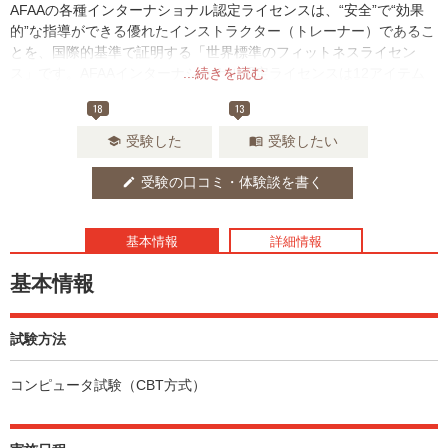
AFAAの各種インターナショナル認定ライセンスは、“安全”で“効果
的”な指導ができる優れたインストラクター（トレーナー）であるこ
とを、国際的基準で証明する「世界標準のフィットネスライセン
ス」です。AFAAインターナショナル認定ライセンスは12アイテム
...続きを読む
で 合格することでAFAA認定インストラクター資格を取得すること
18
13
ができます。
受験した
受験したい
school
menu_book
受験の口コミ・体験談を書く
edit
基本情報
詳細情報
基本情報
試験方法
コンピュータ試験（CBT方式）