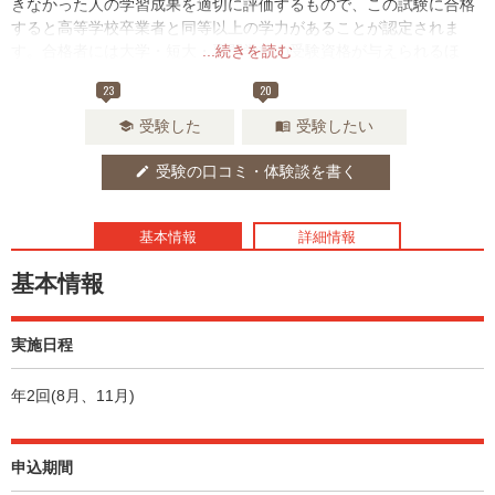
きなかった人の学習成果を適切に評価するもので、この試験に合格
すると高等学校卒業者と同等以上の学力があることが認定されま
す。合格者には大学・短大・専門学校の受験資格が与えられるほ
...続きを読む
か、就職や資格試験などでも正当な学歴として認められます。
23
20
受験した
受験したい
school
menu_book
受験の口コミ・体験談を書く
edit
基本情報
詳細情報
基本情報
実施日程
年2回(8月、11月)
申込期間