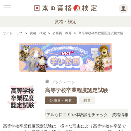
資格・検定
サイトトップ
資格・検定
公務員・教育
高等学校卒業程度認定試験の情報まとめ
ブックマーク
bookmarks
高等学校卒業程度認定試験
公務員・教育
教育
と疑問に思ったら、リアルな口コミや体験談をチェック！資格情報の下
高等学校卒業程度認定試験は、様々な理由により高等学校を卒業で