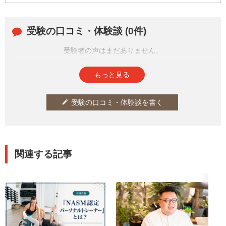
受験の口コミ・体験談 (0件)
受験者の声はまだありません。
皆さまの投稿をお待ちしております。
もっと見る
受験の口コミ・体験談を書く
edit
関連する記事