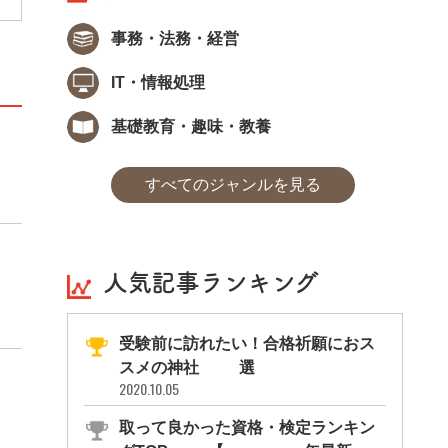
事務・法務・経営
IT・情報処理
基礎教育・趣味・教養
すべてのジャンルを見る
人気記事ランキング
受験前に訪れたい！合格祈願におス
スメの神社11選
2020.10.05
取って良かった資格・検定ランキン