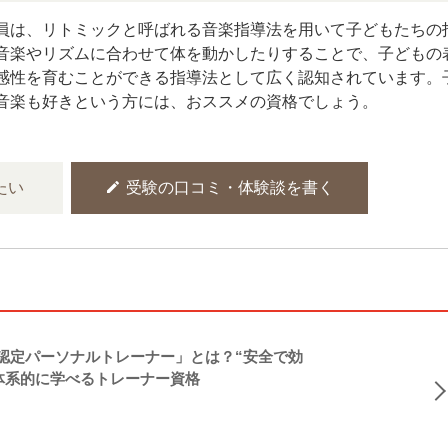
員は、リトミックと呼ばれる音楽指導法を用いて子どもたちの
音楽やリズムに合わせて体を動かしたりすることで、子どもの
感性を育むことができる指導法として広く認知されています。
音楽も好きという方には、おススメの資格でしょう。
edit
たい
受験の口コミ・体験談を書く
NASM認定パーソナルトレーナー」とは？“安全で効
体系的に学べるトレーナー資格