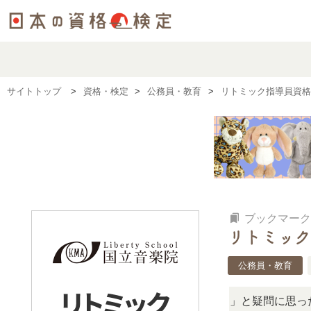
サイトトップ
資格・検定
公務員・教育
リトミック指導員資格
bookmarks
ブックマーク
リトミック
公務員・教育
「この検定、難しい？」「どんな試験？」と疑問に思ったら、