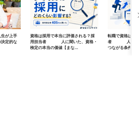
人生が上手
資格は採用で本当に評価される？採
転職で資格は武
の決定的な
用担当者405人に聞いた、資格・
者405人に聞
検定の本当の価値【まな...
つながる条件【まな