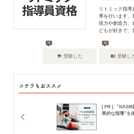
リトミック指導
導を行います。
現力や創造力、
どもが好きで、
74
63
school
menu_book
受験した
受験し
コチラもおススメ
[ PR ] 「
果的な指導”を