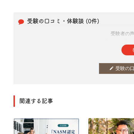
受験の口コミ・体験談 (0件)
受験者の
皆さまの投稿
edit
受験の
関連する記事