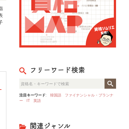
指
表
子
フリーワード検索
注目キーワード
:
韓国語
ファイナンシャル・プランナ
ー
IT
英語
整理収納のプロが見た「人生が
決定的な部屋の違いとは？
関連ジャンル