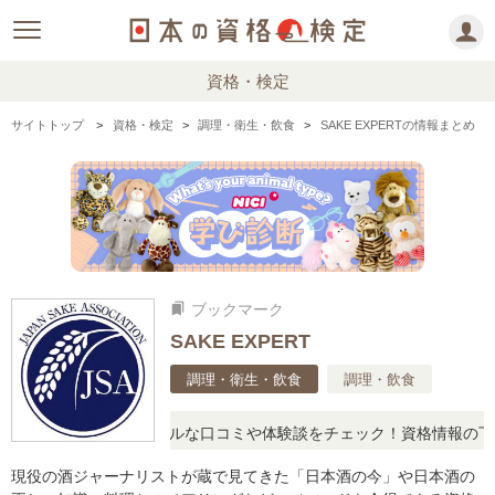
資格・検定
サイトトップ
資格・検定
調理・衛生・飲食
SAKE EXPERTの情報まとめ
ブックマーク
bookmarks
SAKE EXPERT
調理・衛生・飲食
調理・飲食
疑問に思ったら、リアルな口コミや体験談をチェック！資格情報の下か
現役の酒ジャーナリストが蔵で見てきた「日本酒の今」や日本酒の