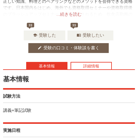
正しい知識、料理とのペアリングなどのメソッドを会得できる資格
です。日本国内をはじめ、海外でも資格取得セミナーや資格取得後
のブラッシュアップセミナーが定期開催されるため、飲食店勤務の
...続きを読む
方はもちろん、これから開業を予定している方、そして日本酒をも
99
99
っと深く知りたい方にもおススメです。
受験した
受験したい
school
menu_book
受験の口コミ・体験談を書く
edit
基本情報
詳細情報
基本情報
試験方法
講義+筆記試験
実施日程