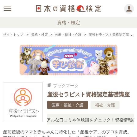
資格・検定
サイトトップ
資格・検定
医療・福祉・介護
産後セラピスト資格認定基礎講座の情報まとめ
ブックマーク
bookmarks
産後セラピスト資格認定基礎講座
医療・福祉・介護
福祉・介護
と疑問に思ったら、リアルな口コミや体験談をチェック！資格情報の下
産前産後のママと赤ちゃんに特化した「産後ケア」のプロを育成。