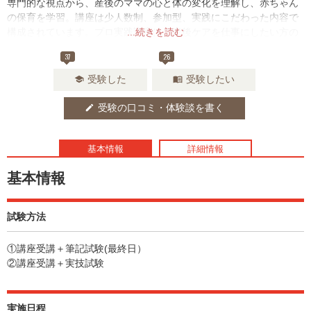
専門的な視点から、産後のママの心と体の変化を理解し、赤ちゃん
の保育を学習。講座は少人数制、参加型、実践にこだわった内容で
構成されています。プロ実践講座は、産後ケアを仕事にしたい方の
...続きを読む
ためのステップアップ講座。ロールプレイングなど実践を通して仕
37
26
事に役立つスキルを学びます。あなたの子育て経験が役に立ちま
す。
受験した
受験したい
school
menu_book
受験の口コミ・体験談を書く
edit
基本情報
詳細情報
基本情報
試験方法
①講座受講＋筆記試験(最終日）
②講座受講＋実技試験
実施日程