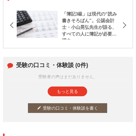
「簿記3級」は現代の“読み
書きそろばん”。公認会計
士・小山晃弘先生が語る、
すべての人に簿記が必要な
理由
受験の口コミ・体験談 (0件)
受験者の声はまだありません。
皆さまの投稿をお待ちしております。
もっと見る
受験の口コミ・体験談を書く
edit