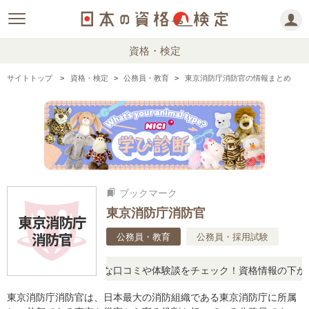
資格・検定
サイトトップ
資格・検定
公務員・教育
東京消防庁消防官の情報まとめ
ブックマーク
bookmarks
東京消防庁消防官
公務員・教育
公務員・採用試験
に思ったら、リアルな口コミや体験談をチェック！資格情報の下からお
東京消防庁消防官は、日本最大の消防組織である東京消防庁に所属