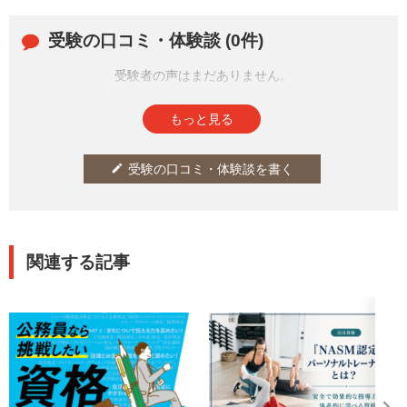
伺うとともに、取得すれば明日
すぐにでも役立つ資格を教えて
受験の口コミ・体験談 (0件)
もらいました。
受験者の声はまだありません。
皆さまの投稿をお待ちしております。
もっと見る
受験の口コミ・体験談を書く
edit
関連する記事