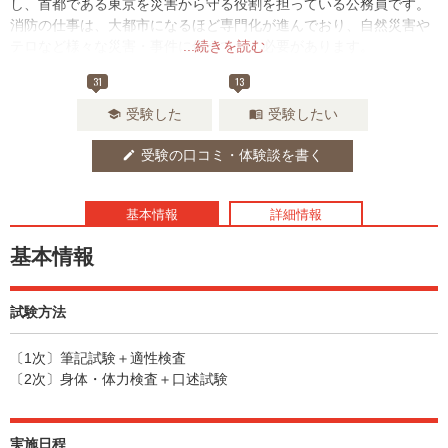
し、首都である東京を災害から守る役割を担っている公務員です。
消防の仕事は、大都市になるほど専門化が進んでおり、自然災害や
テロなど様々な災害・事件に備えておく必要があります。
...続きを読む
31
13
受験した
受験したい
school
menu_book
受験の口コミ・体験談を書く
edit
基本情報
詳細情報
基本情報
試験方法
〔1次〕筆記試験＋適性検査
〔2次〕身体・体力検査＋口述試験
実施日程