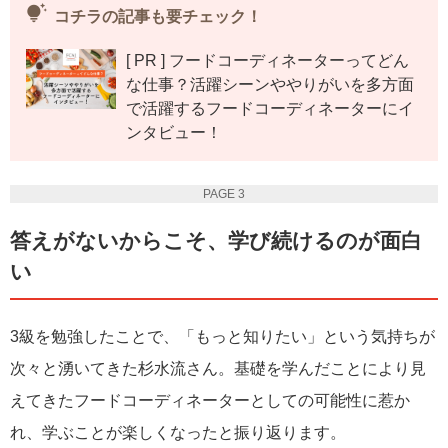
tips_and_updates
コチラの記事も要チェック！
[ PR ] フードコーディネーターってどん
な仕事？活躍シーンややりがいを多方面
で活躍するフードコーディネーターにイ
ンタビュー！
PAGE 3
答えがないからこそ、学び続けるのが面白
い
3級を勉強したことで、「もっと知りたい」という気持ちが
次々と湧いてきた杉水流さん。基礎を学んだことにより見
えてきたフードコーディネーターとしての可能性に惹か
れ、学ぶことが楽しくなったと振り返ります。