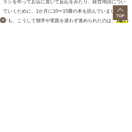
ラシを作ってお店に置いて反応をみたり、経営用語につい
ていくために、1か月に10〜15冊の本を読んでいました。
close
でも、こうして独学や実践を迷わず進められたのは、
3級の
学びを通じて、食の仕事に必要な知識の全体像を先に掴め
ていた
からだと思います。自分が今何を学ぶべきかが明確
だったからこそ、スムーズに進められたんですね」。
そして3級で学んだ理論は、現場でも大きな支えになってい
るのだとか。
「3級で学ぶ色彩やテーブルコーディネートの基本は、『な
んとなく』のセンスを、理論に基づいた説得力のある言葉
で説明できるようにしてくれる
んです。プロの現場で提案
するとき、『私の感覚です』ではなく『こういう理由で美