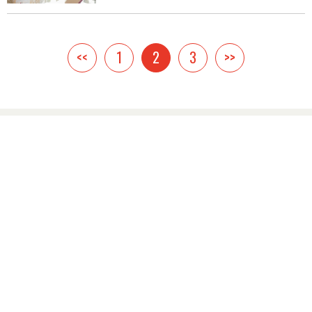
<<
1
2
3
>>