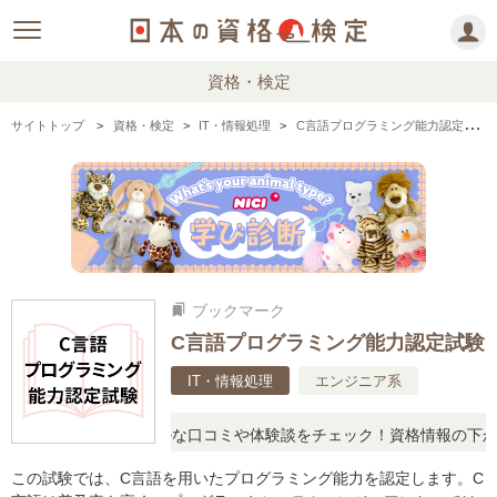
資格・検定
サイトトップ
資格・検定
IT・情報処理
C言語プログラミング能力認定試験の情報まとめ
ブックマーク
bookmarks
C言語プログラミング能力認定試験
IT・情報処理
エンジニア系
問に思ったら、リアルな口コミや体験談をチェック！資格情報の下から
この試験では、C言語を用いたプログラミング能力を認定します。C