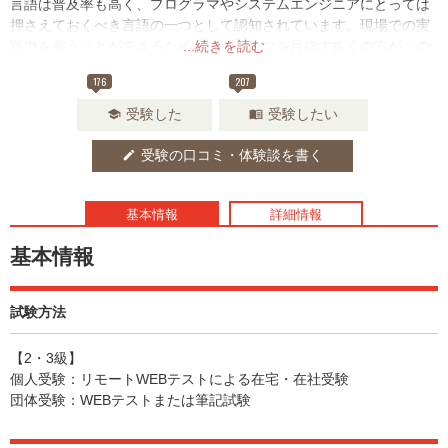
言語は普及率も高く、プログラマやシステムエンジニアにとっては
押さえておくべき言語の一つとして認知されています。現場での実
践力を養うことができるため、プログラマを目指す多くの方がこの
...続きを読む
資格の取得を目指しています。
176
207
受験した
受験したい
school
menu_book
受験の口コミ・体験談を書く
edit
基本情報
詳細情報
基本情報
試験方法
【2・3級】
個人受験：リモートWEBテストによる在宅・在社受験
団体受験：WEBテストまたは筆記試験