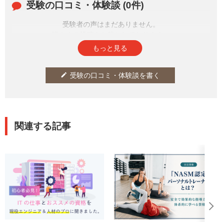
受験の口コミ・体験談 (0件)
mp;n...
受験者の声はまだありません。
皆さまの投稿をお待ちしております。
もっと見る
受験の口コミ・体験談を書く
edit
関連する記事