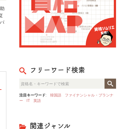
護助
従
パ
フリーワード検索
注目キーワード
:
韓国語
ファイナンシャル・プランナ
ー
IT
英語
整理収納のプロが見た「人生が
決定的な部屋の違いとは？
関連ジャンル