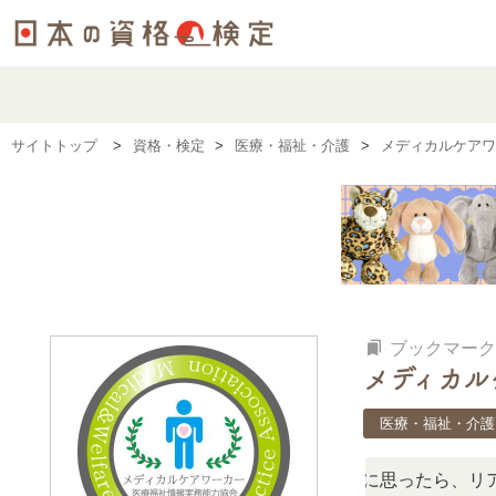
サイトトップ
資格・検定
医療・福祉・介護
メディカルケアワ
bookmarks
ブックマーク
メディカル
医療・福祉・介護
、難しい？」「どんな試験？」と疑問に思ったら、リアルな口