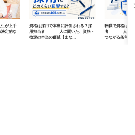
人生が上手
資格は採用で本当に評価される？採
転職で資格は武
の決定的な
用担当者405人に聞いた、資格・
者405人に聞
検定の本当の価値【まな...
つながる条件【まな