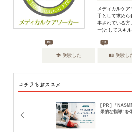
メディカルケア
手として求めら
事されている方
ー)としてスキ
136
151
school
menu_book
受験した
受験し
コチラもおススメ
[ PR ] 「
果的な指導”を