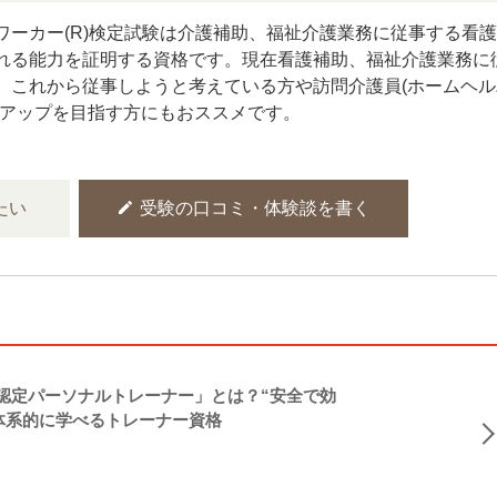
ワーカー(R)検定試験は介護補助、福祉介護業務に従事する看
れる能力を証明する資格です。現在看護補助、福祉介護業務に
、これから従事しようと考えている方や訪問介護員(ホームヘル
ルアップを目指す方にもおススメです。
edit
たい
受験の口コミ・体験談を書く
NASM認定パーソナルトレーナー」とは？“安全で効
体系的に学べるトレーナー資格