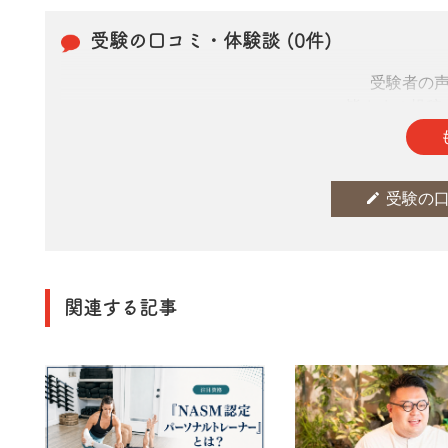
受験の口コミ・体験談 (0件)
受験者の
皆さまの投稿
edit
受験の
関連する記事