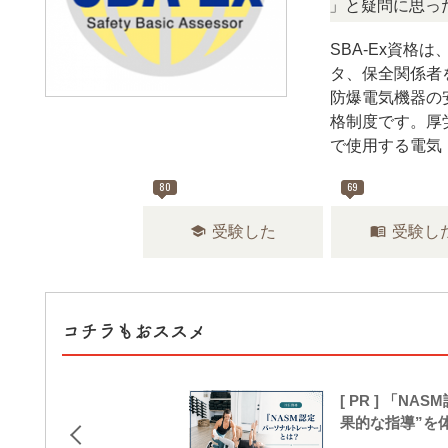
「この検定、難しい？」「どんな試験？」と疑問に思ったら、
SBA-Ex資
タ、保全関係者
防爆電気機器の
格制度です。厚
で使用する電気
80
69
school
menu_book
受験した
受験し
コチラもおススメ
[ PR ] 「
果的な指導”を