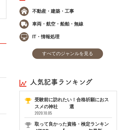
不動産・建築・工事
車両・航空・船舶・無線
IT・情報処理
すべてのジャンルを見る
人気記事ランキング
受験前に訪れたい！合格祈願におス
スメの神社11選
2020.10.05
取って良かった資格・検定ランキン