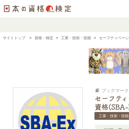
サイトトップ
資格・検定
工業・技術・技能
セーフティベーシッ
bookmarks
ブックマーク
セーフティ
資格(SBA-
工業・技術・技能