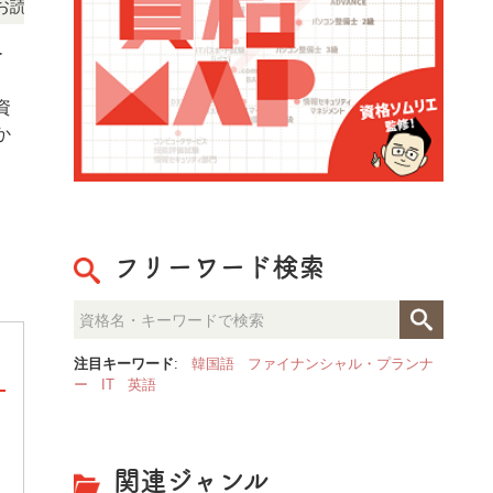
NEWS!
いただけます。
「この検定、難しい？」「どんな試
ー
、
資
か
フリーワード検索
注目キーワード
:
韓国語
ファイナンシャル・プランナ
ー
IT
英語
整理収納のプロが見た「人生が
決定的な部屋の違いとは？
関連ジャンル