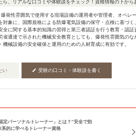
リアルな口コミや体験談をチェック！資格情報の下からお読み
格は、爆発性雰囲気で使用する現場設備の運用者や管理者、オペレ
を対象に、国際規格による防爆電気設備の保守・点検に基づく
安全に関する基本的知識の習得と第三者認証を行う教育・認証
労省通達で示された機械安全教育としても、爆発性雰囲気のな
・機械設備の安全確保と運用のための人材育成に有効です。
edit
たい
受験の口コミ・体験談を書く
NASM認定パーソナルトレーナー」とは？“安全で効
体系的に学べるトレーナー資格