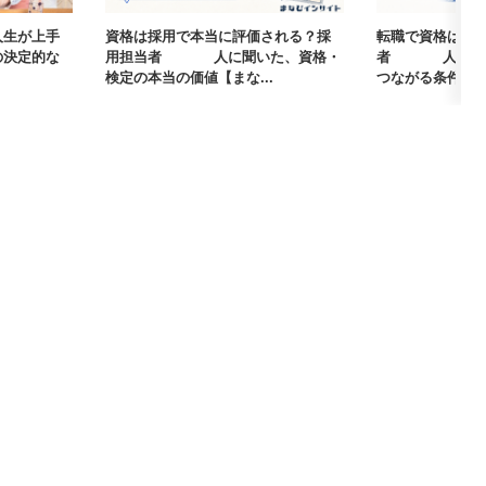
人生が上手
資格は採用で本当に評価される？採
転職で資格は武
の決定的な
用担当者405人に聞いた、資格・
者405人に聞
検定の本当の価値【まな...
つながる条件【まな