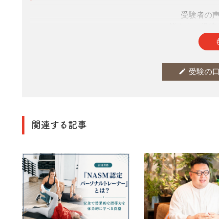
受験者の
皆さまの投稿
edit
受験の
関連する記事