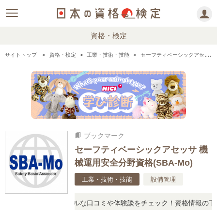
資格・検定
サイトトップ
資格・検定
工業・技術・技能
セーフティベーシックアセッサ 機械運用安全分野資格(SBA-Mo)の情報まとめ
ブックマーク
bookmarks
セーフティベーシックアセッサ 機
械運用安全分野資格(SBA-Mo)
工業・技術・技能
設備管理
疑問に思ったら、リアルな口コミや体験談をチェック！資格情報の下か