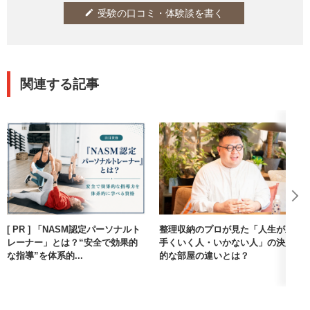
受験の口コミ・体験談を書く
edit
関連する記事
[ PR ] 「NASM認定パーソナルト
整理収納のプロが見た「人生が上
レーナー」とは？“安全で効果的
手くいく人・いかない人」の決定
な指導”を体系的...
的な部屋の違いとは？