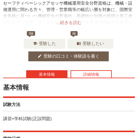
セーフティベーシックアセッサ機械運用安全分野資格は、機械・設
備運用に関わる方々、管理・営業職等の幅広い層を対象に、国際安
全規格に基づいた機械安全の普遍的・基礎的な知識の習得と第三者
認証を行う教育・認証資格制度です。厚労省通達で機械安全教育に
...続きを読む
本資格の有効性が明記されており、ものづくり現場の安全確保のた
158
60
めの人材育成に最適な資格です。
受験した
受験したい
school
menu_book
受験の口コミ・体験談を書く
edit
基本情報
詳細情報
基本情報
試験方法
講習+学科試験(正誤問題)