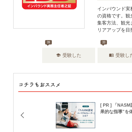
インバウンド実
の資格です。​
集客方法、観光
リアアップを目
39
33
school
menu_book
受験した
受験し
コチラもおススメ
[ PR ] 「
果的な指導”を