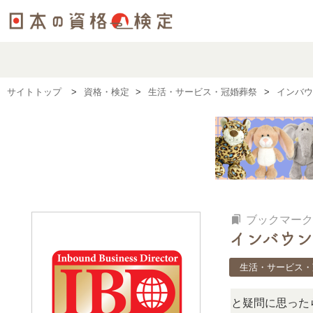
サイトトップ
資格・検定
生活・サービス・冠婚葬祭
インバウ
bookmarks
ブックマーク
インバウン
生活・サービス・
この検定、難しい？」「どんな試験？」と疑問に思ったら、リ