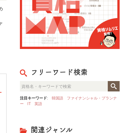
め
、
ャ
フリーワード検索
注目キーワード
:
韓国語
ファイナンシャル・プランナ
ー
IT
英語
整理収納のプロが見た「人生が
決定的な部屋の違いとは？
関連ジャンル