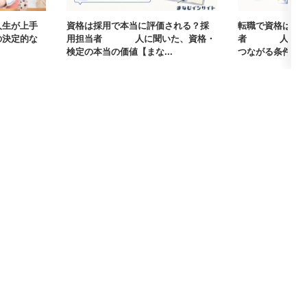
人生が上手
資格は採用で本当に評価される？採
転職で資格は武
の決定的な
用担当者405人に聞いた、資格・
者405人に聞
検定の本当の価値【まな...
つながる条件【まな