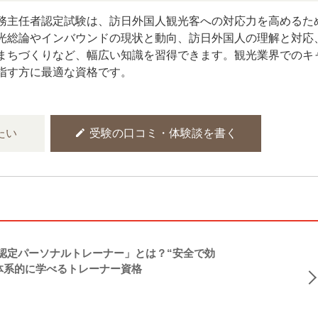
務主任者認定試験は、訪日外国人観光客への対応力を高めるた
観光総論やインバウンドの現状と動向、訪日外国人の理解と対応
まちづくりなど、幅広い知識を習得できます。​観光業界でのキ
指す方に最適な資格です。
edit
たい
受験の口コミ・体験談を書く
NASM認定パーソナルトレーナー」とは？“安全で効
体系的に学べるトレーナー資格