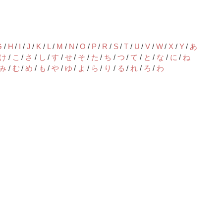
G
H
I
J
K
L
M
N
O
P
R
S
T
U
V
W
X
Y
あ
け
こ
さ
し
す
せ
そ
た
ち
つ
て
と
な
に
ね
み
む
め
も
や
ゆ
よ
ら
り
る
れ
ろ
わ