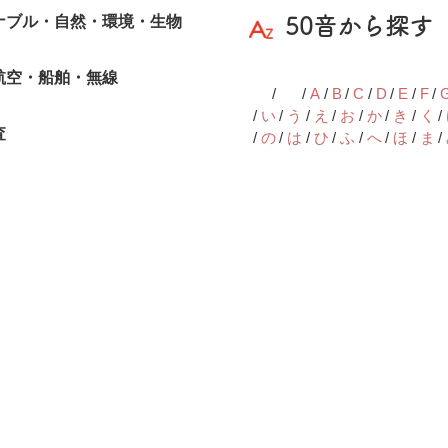
ナブル・自然・環境・生物
50音から探す
航空・船舶・無線
1
2
A
B
C
D
E
F
い
う
え
お
か
き
く
査
の
は
ひ
ふ
へ
ほ
ま