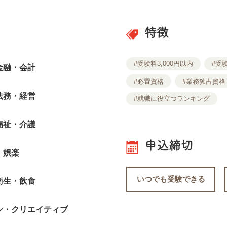
特徴
#受験料3,000円以内
#受験
金融・会計
#必置資格
#業務独占資格
法務・経営
#就職に役立つランキング
福祉・介護
申込締切
・娯楽
いつでも受験できる
衛生・飲食
ン・クリエイティブ