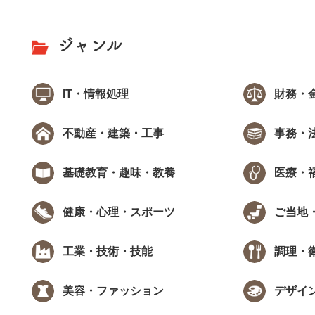
ジャンル
IT・情報処理
財務・
不動産・建築・工事
事務・
基礎教育・趣味・教養
医療・
健康・心理・スポーツ
ご当地
工業・技術・技能
調理・
美容・ファッション
デザイ