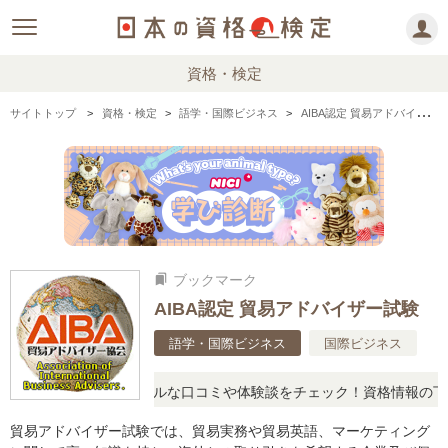
資格・検定
サイトトップ
資格・検定
語学・国際ビジネス
AIBA認定 貿易アドバイザー試験の情報まとめ
ブックマーク
bookmarks
AIBA認定 貿易アドバイザー試験
語学・国際ビジネス
国際ビジネス
疑問に思ったら、リアルな口コミや体験談をチェック！資格情報の下か
貿易アドバイザー試験では、貿易実務や貿易英語、マーケティング