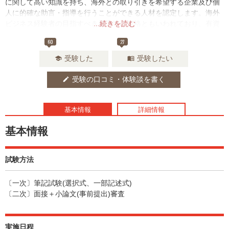
に関して高い知識を持ち、海外との取り引きを希望する企業及び個
人に的確な助言・指導を行うことができる人材を認定します。海外
ビジネス経験者の目指すべき最高峰の資格ともいわれており、有資
...続きを読む
格者は貿易コンサルタントとしても活躍が期待できます。
60
27
受験した
受験したい
school
menu_book
受験の口コミ・体験談を書く
edit
基本情報
詳細情報
基本情報
試験方法
〔一次〕筆記試験(選択式、一部記述式)
〔二次〕面接＋小論文(事前提出)審査
実施日程