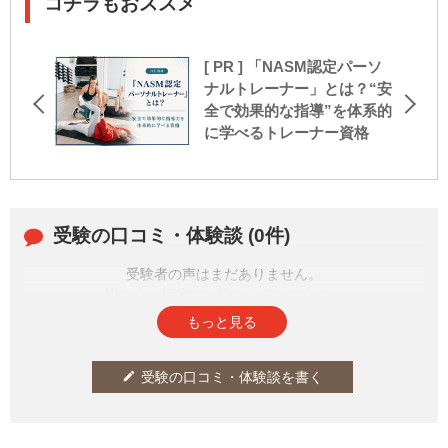
コチラもおススメ
[ PR ] 「NASM認定パーソ
ナルトレーナー」とは？“安
全で効果的な指導”を体系的
に学べるトレーナー資格
受験の口コミ・体験談 (0件)
受験者の声はまだありません。
皆さまの投稿をお待ちしております。
もっと見る
受験の口コミ・体験談を書く
edit