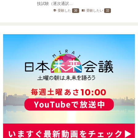
技試験（逐次通訳...
30
32
受験した
受験したい
school
menu_book