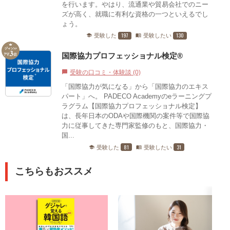
を行います。やはり、流通業や貿易会社でのニー
ズが高く、就職に有利な資格の一つといえるでし
ょう。
197
130
受験した
受験したい
school
menu_book
国際協力プロフェッショナル検定®
受験の口コミ・体験談 (0)
chat_bubble
「国際協力が気になる」から「国際協力のエキス
パート」へ。 PADECO Academyのeラーニングプ
ラグラム【国際協力プロフェッショナル検定】
は、長年日本のODAや国際機関の案件等で国際協
力に従事してきた専門家監修のもと、国際協力・
国...
81
31
受験した
受験したい
school
menu_book
こちらもおススメ