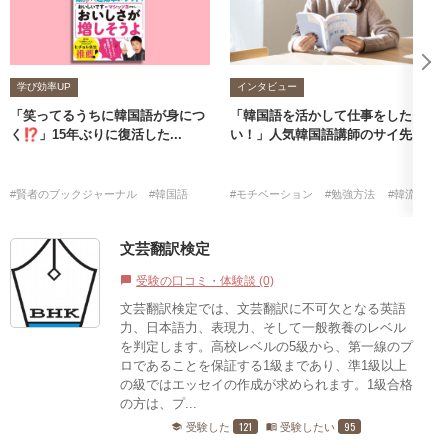
学び効率UP
インタビュー
「笑ってるうちに韓国語が身につ
「韓国語を活かして仕事をした
く⁉」15年ぶりに復活した...
い！」人気韓国語講師のサイ先...
#賢者のブックジャーナル
#韓国語
#モチベーション
#勉強方法
#韓流
#韓
文芸翻訳検定
受験の口コミ・体験談 (0)
chat_bubble
文芸翻訳検定では、文芸翻訳に不可欠となる英語
力、日本語力、表現力、そして一般教養のレベル
を判定します。高校レベルの5級から、第一線のプ
ロであることを保証する1級まであり、準1級以上
の級ではエッセイの作成が求められます。1級合格
の方は、プ...
121
95
受験した
受験したい
school
menu_book