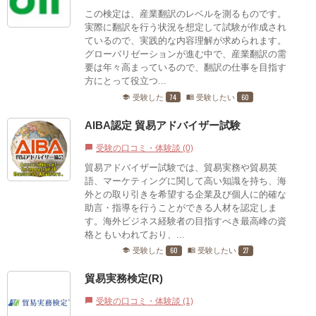
この検定は、産業翻訳のレベルを測るものです。
実際に翻訳を行う状況を想定して試験が作成され
ているので、実践的な内容理解が求められます。
グローバリゼーションが進む中で、産業翻訳の需
要は年々高まっているので、翻訳の仕事を目指す
方にとって役立つ...
74
60
受験した
受験したい
school
menu_book
AIBA認定 貿易アドバイザー試験
受験の口コミ・体験談 (0)
chat_bubble
貿易アドバイザー試験では、貿易実務や貿易英
語、マーケティングに関して高い知識を持ち、海
外との取り引きを希望する企業及び個人に的確な
助言・指導を行うことができる人材を認定しま
す。海外ビジネス経験者の目指すべき最高峰の資
格ともいわれており、...
60
27
受験した
受験したい
school
menu_book
貿易実務検定(R)
受験の口コミ・体験談 (1)
chat_bubble