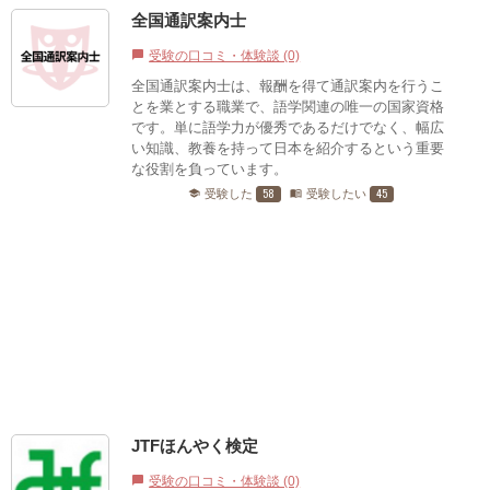
全国通訳案内士
受験の口コミ・体験談 (0)
chat_bubble
全国通訳案内士は、報酬を得て通訳案内を行うこ
とを業とする職業で、語学関連の唯一の国家資格
です。単に語学力が優秀であるだけでなく、幅広
い知識、教養を持って日本を紹介するという重要
な役割を負っています。
58
45
受験した
受験したい
school
menu_book
JTFほんやく検定
受験の口コミ・体験談 (0)
chat_bubble