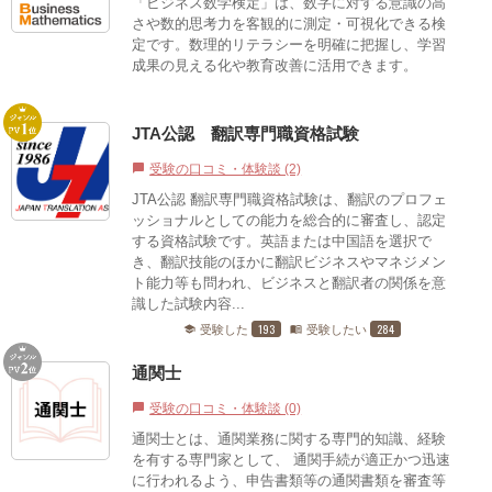
「ビジネス数学検定」は、数字に対する意識の高
さや数的思考力を客観的に測定・可視化できる検
定です。数理的リテラシーを明確に把握し、学習
成果の見える化や教育改善に活用できます。
JTA公認 翻訳専門職資格試験
受験の口コミ・体験談 (2)
chat_bubble
JTA公認 翻訳専門職資格試験は、翻訳のプロフェ
ッショナルとしての能力を総合的に審査し、認定
する資格試験です。英語または中国語を選択で
き、翻訳技能のほかに翻訳ビジネスやマネジメン
ト能力等も問われ、ビジネスと翻訳者の関係を意
識した試験内容...
193
284
受験した
受験したい
school
menu_book
通関士
受験の口コミ・体験談 (0)
chat_bubble
通関士とは、通関業務に関する専門的知識、経験
を有する専門家として、 通関手続が適正かつ迅速
に行われるよう、申告書類等の通関書類を審査等