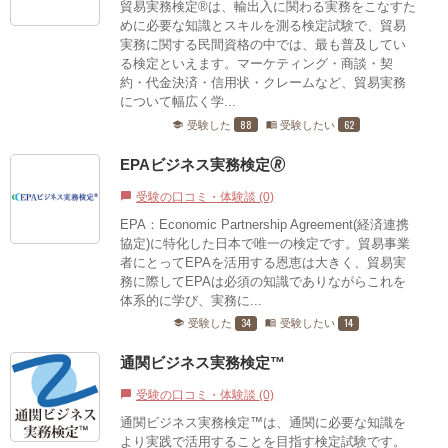
貿易実務検定®は、輸出入に関わる実務をこなすた
めに必要な知識とスキルを測る検定試験で、貿易
実務に関する民間資格の中では、最も普及してい
る検定といえます。マーケティング・商談・契
約・代金決済・信用状・クレームなど、貿易実務
について幅広く学...
88
62
受験した
受験したい
school
menu_book
EPAビジネス実務検定🄬
受験の口コミ・体験談 (0)
chat_bubble
EPA：Economic Partnership Agreement(経済連携
協定)に特化した日本で唯一の検定です。貿易事業
者にとってEPAを活用する恩恵は大きく、貿易実
務に際してEPAは必須の知識でありながらこれを
体系的に学び、実務に...
34
14
受験した
受験したい
school
menu_book
通関ビジネス実務検定™
受験の口コミ・体験談 (0)
chat_bubble
通関ビジネス実務検定™は、通関に必要な知識を
より実践で活用することを目指す検定試験です。