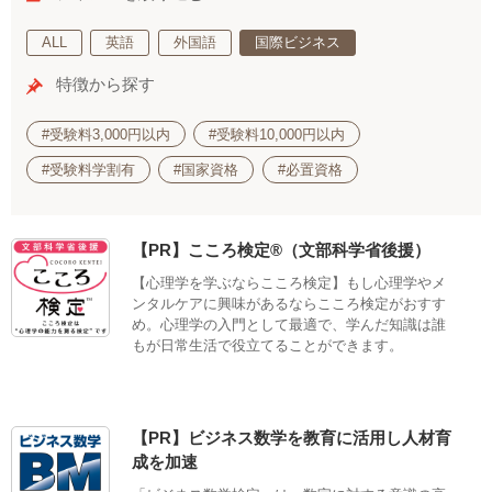
ALL
英語
外国語
国際ビジネス
特徴から探す
#受験料3,000円以内
#受験料10,000円以内
#受験料学割有
#国家資格
#必置資格
【PR】こころ検定®（文部科学省後援）
【心理学を学ぶならこころ検定】もし心理学やメ
ンタルケアに興味があるならこころ検定がおすす
め。心理学の入門として最適で、学んだ知識は誰
もが日常生活で役立てることができます。
【PR】ビジネス数学を教育に活用し人材育
成を加速