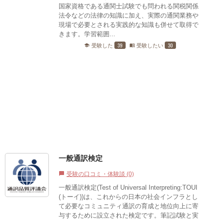
国家資格である通関士試験でも問われる関税関係
法令などの法律の知識に加え、実際の通関業務や
現場で必要とされる実践的な知識も併せて取得で
きます。学習範囲...
39
30
受験した
受験したい
school
menu_book
一般通訳検定
受験の口コミ・体験談 (0)
chat_bubble
一般通訳検定(Test of Universal Interpreting:TOUI
(トーイ))は、これからの日本の社会インフラとし
て必要なコミュニティ通訳の育成と地位向上に寄
与するために設立された検定です。筆記試験と実