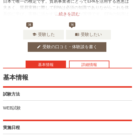
日本で唯一の検定です。貿易事業者にとってEPAを活用する恩恵は
大きく、貿易実務に際してEPAは必須の知識でありながらこれを体
系的に学び、実務に活かす場が少ないのが実情です。EPAの知識は
...続きを読む
サプライチェーンの構築や経営戦略策定の際にこそ必要なものでも
34
14
あります。貿易事務手続に携わる者だけではなく、企業内でEPAの
知識が共有されることでEPA活用の幅は広がることでしょう。「日
受験した
受験したい
school
menu_book
本貿易実務検定®」を主催する日本貿易実務検定協会®が実施するE
PAの知識レベルを客観的に証明することができる検定です。
受験の口コミ・体験談を書く
edit
基本情報
詳細情報
基本情報
試験方法
WEB試験
実施日程