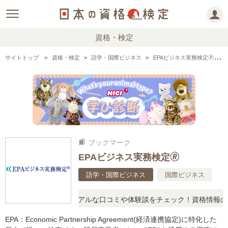
資格・検定
サイトトップ
資格・検定
語学・国際ビジネス
EPAビジネス実務検定🄬の情報まとめ
ブックマーク
bookmarks
EPAビジネス実務検定🄬
語学・国際ビジネス
国際ビジネス
と疑問に思ったら、リアルな口コミや体験談をチェック！資格情報の下
EPA：Economic Partnership Agreement(経済連携協定)に特化した