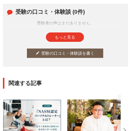
受験の口コミ・体験談 (0件)
受験者の声はまだありません。
皆さまの投稿をお待ちしております。
もっと見る
受験の口コミ・体験談を書く
edit
関連する記事