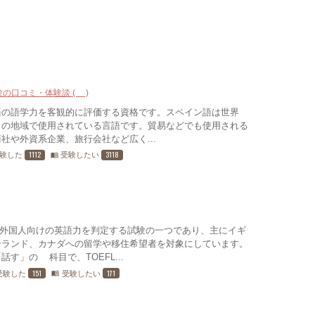
験の口コミ・体験談 (4)
語の語学力を客観的に評価する資格です。スペイン語は世界3
くの地域で使用されている言語です。貿易などでも使用される
社や外資系企業、旅行会社など広く...
1112
3118
験した
受験したい
menu_book
ない外国人向けの英語力を判定する試験の一つであり、主にイギ
ーランド、カナダへの留学や移住希望者を対象にしています。
す」の4科目で、TOEFL...
151
171
受験した
受験したい
menu_book