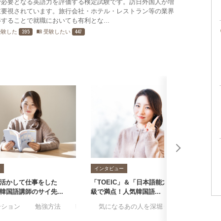
で必要となる英語力を評価する検定試験です。訪日外国人が増
重要視されています。旅行会社・ホテル・レストラン等の業界
することで就職においても有利とな...
395
447
受験した
受験したい
menu_book
ー
インタビュー
活かして仕事をした
「TOEIC」＆「日本語能力試験」1
失
韓国語講師のサイ先...
級で満点！人気韓国語...
コ
ーション
#勉強方法
#韓流
#気になるあの人を深堀り
#韓国語
#サイ先生
#語学
#韓流
#趣味
#韓
#