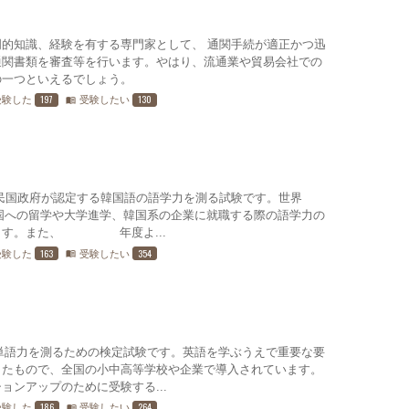
的知識、経験を有する専門家として、 通関手続が適正かつ迅
通関書類を審査等を行います。やはり、流通業や貿易会社での
の一つといえるでしょう。
197
130
受験した
受験したい
menu_book
、大韓民国政府が認定する韓国語の語学力を測る試験です。世界7
国への留学や大学進学、韓国系の企業に就職する際の語学力の
す。また、2016年度よ...
163
354
受験した
受験したい
menu_book
な英単語力を測るための検定試験です。英語を学ぶうえで重要な要
したもので、全国の小中高等学校や企業で導入されています。
ョンアップのために受験する...
186
264
受験した
受験したい
menu_book