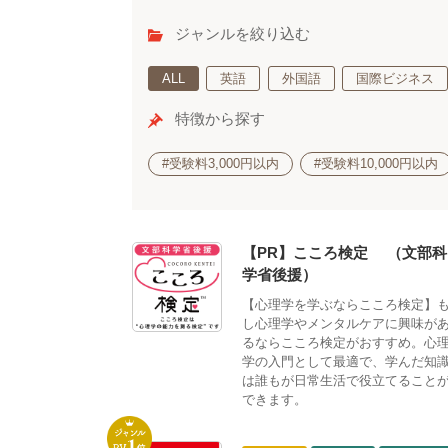
ジャンルを絞り込む
ALL
英語
外国語
国際ビジネス
特徴から探す
#受験料3,000円以内
#受験料10,000円以内
【PR】こころ検定®（文部科
学省後援）
【心理学を学ぶならこころ検定】
し心理学やメンタルケアに興味が
るならこころ検定がおすすめ。心
学の入門として最適で、学んだ知
は誰もが日常生活で役立てること
できます。