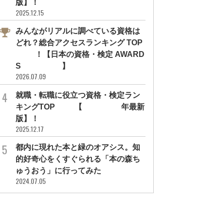
版】！
2025.12.15
みんながリアルに調べている資格は
どれ？総合アクセスランキング TOP
10！【日本の資格・検定 AWARD
S 2026】
2026.07.09
就職・転職に役立つ資格・検定ラン
キングTOP30【2026年最新
版】！
2025.12.17
都内に現れた本と緑のオアシス。知
的好奇心をくすぐられる「本の森ち
インタビュー
インタビュー
ゅうおう」に行ってみた
2024.07.05
敗しない！ 韓国式推し活マナー＆
「推しの言葉を字幕なしで聞き取り
ミュニケーション術を...
たい！」を叶えるサイ先生...
の資格
国語
勉強方法
#サイ先生
#韓流
#韓国語
#サイ先生
#勉強方法
#語学
#韓流
#趣味の資格
#韓国語