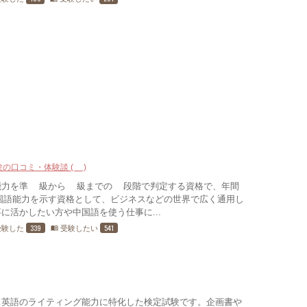
験の口コミ・体験談 (4)
能力を準4級から1級までの6段階で判定する資格で、年間
国語能力を示す資格として、ビジネスなどの世界で広く通用し
に活かしたい方や中国語を使う仕事に...
339
541
受験した
受験したい
menu_book
ス英語のライティング能力に特化した検定試験です。企画書や