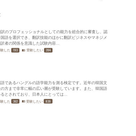
験
、翻訳のプロフェッショナルとしての能力を総合的に審査し、認
中国語を選択でき、翻訳技能のほかに翻訳ビジネスやマネジメ
訳者の関係を意識した試験内容...
193
284
受験した
受験したい
menu_book
国語であるハングルの語学能力を測る検定です。近年の韓国文
般の方まで非常に幅の広い層が受験しています。また、韓国語
るとされており、日本人にとっては...
362
839
受験した
受験したい
menu_book