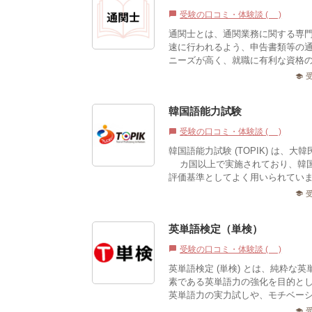
受験の口コミ・体験談 (0)
chat_bubble
通関士とは、通関業務に関する専門
速に行われるよう、申告書類等の
ニーズが高く、就職に有利な資格
school
韓国語能力試験
受験の口コミ・体験談 (3)
chat_bubble
韓国語能力試験 (TOPIK) は
0カ国以上で実施されており、韓
評価基準としてよく用いられていま
school
英単語検定（単検）
受験の口コミ・体験談 (0)
chat_bubble
英単語検定 (単検) とは、純粋
素である英単語力の強化を目的と
英単語力の実力試しや、モチベーシ
school