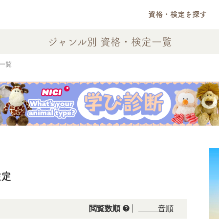
資格・検定を探す
ジャンル別 資格・検定一覧
一覧
検定
help
閲覧数順
50音順