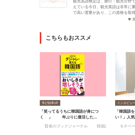
観光英語検定は、旅行・観光分野
えている今日、観光英語は非常に
で高い需要があり、この資格を取得
school
こちらもおススメ
学び効率UP
インタビュ
「笑ってるうちに韓国語が身につ
「韓国語を
く⁉」15年ぶりに復活した...
い！」人気
#賢者のブックジャーナル
#韓国語
#モチベ