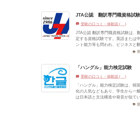
JTA公認 翻訳専門職資格試
受験の口コミ・体験談 (2)
chat_bubble
JTA公認 翻訳専門職資格試験は
定する資格試験です。英語または
ント能力等も問われ、ビジネスと翻
school
「ハングル」能力検定試験
受験の口コミ・体験談 (2)
chat_bubble
「ハングル」能力検定試験は、韓
化の人気などもあり、学生から一
は日本語と文法構造や発音が似てい
school