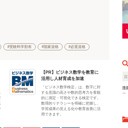
#受験料学割有
#国家資格
#必置資格
【PR】ビジネス数学を教育に
活用し人材育成を加速
も
「ビジネス数学検定」は、数字に対
注
あ
する意識の高さや数的思考力を客観
ー
理
的に測定・可視化できる検定です。
識
数理的リテラシーを明確に把握し、
が
学習成果の見える化や教育改善に活
用できます。