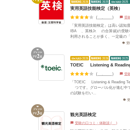
RANKING
2026
RANKING
2025
202
AWARD
実用英語技能検定（英検）
(4.19)
受
chat_bubble
「実用英語技能検定」は高い認知
IBA®、英検Jr.®の合算値)の
利用されることが多く、一定級の「
受
school
2026
RANKING
2026
RANKING
2025
AWARD
TOEIC® Listening & Reading
(4.13)
受
chat_bubble
「TOEIC® Listening & R
1つです。グローバル化が進む中で、需要
の試験を行い...
school
観光英語検定
受験の口コミ・体験談 (1)
chat_bubble