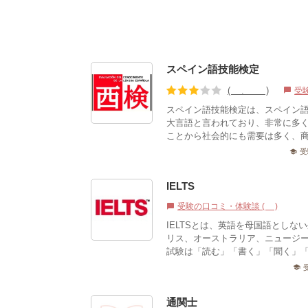
スペイン語技能検定
(3.11)
受
chat_bubble
スペイン語技能検定は、スペイン
大言語と言われており、非常に多
ことから社会的にも需要は多く、商
受
school
IELTS
受験の口コミ・体験談 (3)
chat_bubble
IELTSとは、英語を母国語とし
リス、オーストラリア、ニュージ
試験は「読む」「書く」「聞く」「話
school
通関士