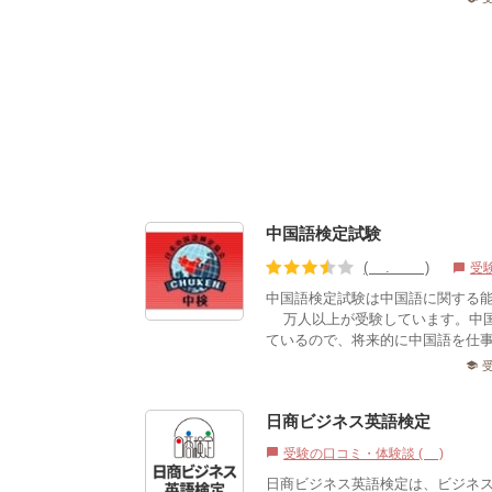
中国語検定試験
(3.56)
受
chat_bubble
中国語検定試験は中国語に関する
3万人以上が受験しています。中
ているので、将来的に中国語を仕事
school
日商ビジネス英語検定
受験の口コミ・体験談 (1)
chat_bubble
日商ビジネス英語検定は、ビジネ