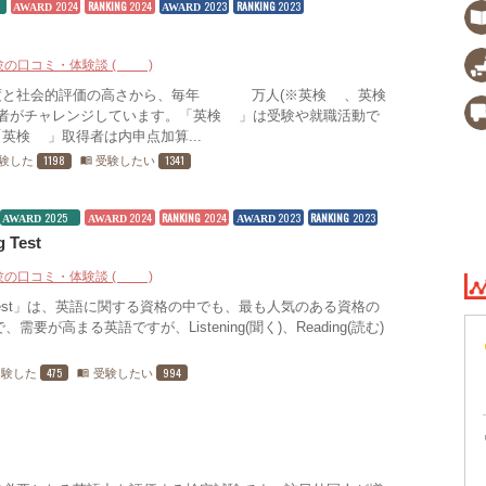
5
2024
RANKING
2024
2023
RANKING
2023
AWARD
AWARD
験の口コミ・体験談 (37)
度と社会的評価の高さから、毎年400万人(※英検®、英検
受験者がチャレンジしています。「英検®」は受験や就職活動で
英検®」取得者は内申点加算...
1198
1341
験した
受験したい
menu_book
2025
2024
RANKING
2024
2023
RANKING
2023
AWARD
AWARD
AWARD
 Test
験の口コミ・体験談 (16)
eading Test」は、英語に関する資格の中でも、最も人気のある資格の
が高まる英語ですが、Listening(聞く)、Reading(読む)
475
994
受験した
受験したい
menu_book