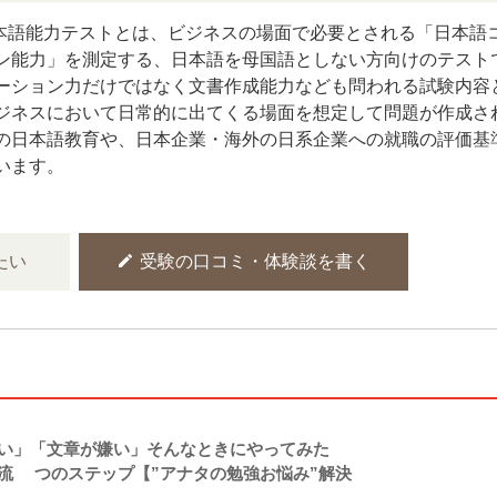
日本語能力テストとは、ビジネスの場面で必要とされる「日本語
ン能力」を測定する、日本語を母国語としない方向けのテスト
ーション力だけではなく文書作成能力なども問われる試験内容
ジネスにおいて日常的に出てくる場面を想定して問題が作成さ
の日本語教育や、日本企業・海外の日系企業への就職の評価基
います。
edit
たい
受験の口コミ・体験談を書く
い」「文章が嫌い」そんなときにやってみた
流2つのステップ【”アナタの勉強お悩み”解決