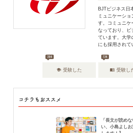
BJTビジネス
ミュニケーショ
す。コミュニケ
なっており、ビ
ています。大学
にも採用されて
284
724
school
menu_book
受験した
受験し
コチラもおススメ
「長文が読めな
い、小島よしお