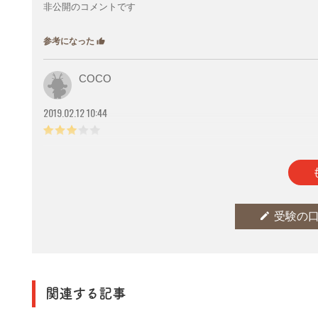
非公開のコメントです
参考になった
thumb_up
0
COCO
2019.02.12 10:44
参考になった
thumb_up
0
edit
受験の
関連する記事