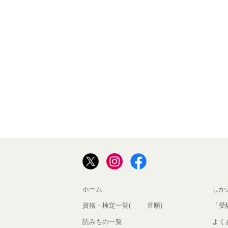
ホーム
しか
資格・検定一覧(50音順)
「受
読みもの一覧
よく