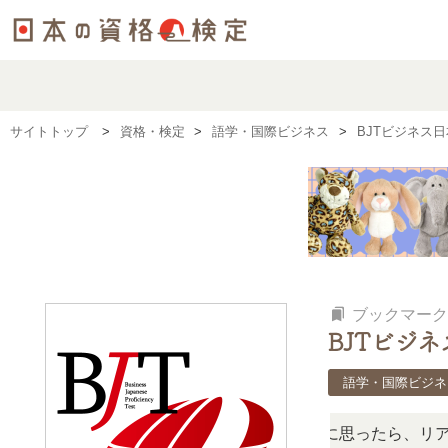
サイトトップ
資格・検定
語学・国際ビジネス
BJTビジネス
bookmarks
ブックマーク
BJTビジ
語学・国際ビジネ
、難しい？」「どんな試験？」と疑問に思ったら、リアルな口