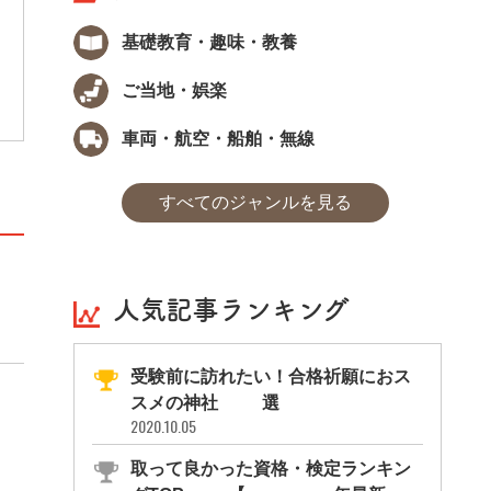
能力を客観的に測定する試験です。留学生や
日本語学校生など、年間約7万人が受験して
基礎教育・趣味・教養
います。試験では生きた表現が多く取り上げ
られているとともに、聴解試験の割合も多い
ので、実践的な日本語力を試すことができま
ご当地・娯楽
す。
車両・航空・船舶・無線
すべてのジャンルを見る
人気記事ランキング
受験前に訪れたい！合格祈願におス
スメの神社11選
2020.10.05
取って良かった資格・検定ランキン