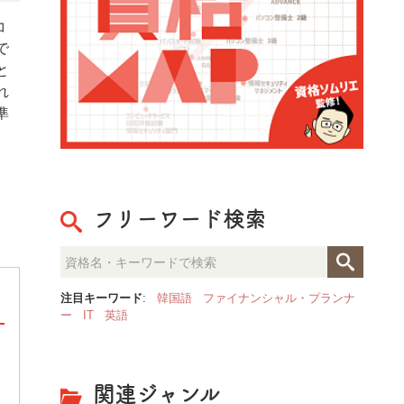
コ
で
と
れ
準
フリーワード検索
注目キーワード
:
韓国語
ファイナンシャル・プランナ
ー
IT
英語
実用日本語検定
関連ジャンル
実用日本語検定(J.Test)とは、外国人の日本語