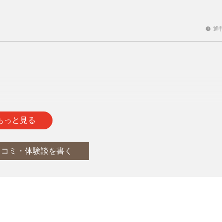
通
report
通
report
もっと見る
口コミ・体験談を書く