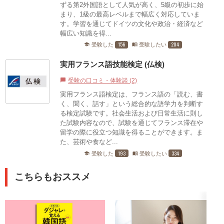
ずる第2外国語として人気が高く、5級の初歩に始
まり、1級の最高レベルまで幅広く対応していま
す。学習を通じてドイツの文化や政治・経済など
幅広い知識を得...
156
204
受験した
受験したい
school
menu_book
実用フランス語技能検定 (仏検)
受験の口コミ・体験談 (2)
chat_bubble
実用フランス語検定は、フランス語の「読む、書
く、聞く、話す」という総合的な語学力を判断す
る検定試験です。社会生活および日常生活に則し
た試験内容なので、試験を通じてフランス滞在や
留学の際に役立つ知識を得ることができます。ま
た、芸術や食など...
193
334
受験した
受験したい
school
menu_book
こちらもおススメ