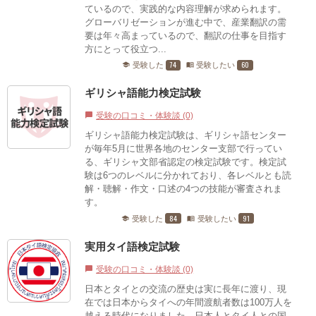
ているので、実践的な内容理解が求められます。
グローバリゼーションが進む中で、産業翻訳の需
要は年々高まっているので、翻訳の仕事を目指す
方にとって役立つ...
74
60
受験した
受験したい
school
menu_book
ギリシャ語能力検定試験
受験の口コミ・体験談 (0)
chat_bubble
ギリシャ語能力検定試験は、ギリシャ語センター
が毎年5月に世界各地のセンター支部で行ってい
る、ギリシャ文部省認定の検定試験です。検定試
験は6つのレベルに分かれており、各レベルとも読
解・聴解・作文・口述の4つの技能が審査されま
す。
84
91
受験した
受験したい
school
menu_book
実用タイ語検定試験
受験の口コミ・体験談 (0)
chat_bubble
日本とタイとの交流の歴史は実に長年に渡り、現
在では日本からタイへの年間渡航者数は100万人を
越える時代になりました。日本人とタイ人との国