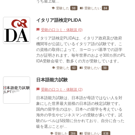
うち最上級...
98
84
受験した
受験したい
school
menu_book
イタリア語検定PLIDA
受験の口コミ・体験談 (0)
chat_bubble
イタリア語検定PLIDAは、イタリア政府及び政府
機関等が公認しているイタリア語の試験です。こ
の資格の取得によって、ヨーロッパ基準での語学
力が証明されます。毎年世界のおよそ300カ所のPL
IDA受験会場で、数多くの方が受験しています。
63
50
受験した
受験したい
school
menu_book
日本語能力試験
受験の口コミ・体験談 (2)
chat_bubble
日本語能力試験は、日本語が母語ではない人を対
象にした世界最大規模の日本語の検定試験です。
国内の留学生のほか、日本への留学を考えている
海外の学生やビジネスマンの受験が多いです。試
験のレベルは5段階に分かれており、自分に合った
級を選ぶことが...
286
838
受験した
受験したい
school
menu_book