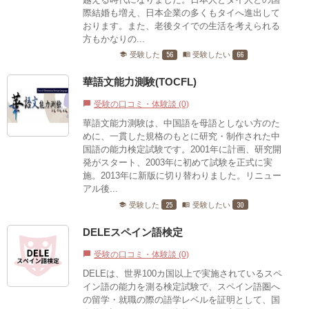
際結婚も増え、日本企業の多くもタイへ進出して
おります。また、老後タイでの生活を考えられる
方もかなりの...
56
66
受験した
受験したい
school
menu_book
華語文能力測験(TOCFL)
受験の口コミ・体験談 (0)
chat_bubble
華語文能力測験は、中国語を母語としない方のた
めに、一貫した規格のもとに研究・制作された中
国語の能力検定試験です。2001年に計画、研究開
発がスタート、2003年に初めて試験を正式に実
施。2013年に新版に切り替わりました。リニュー
アル後...
25
30
受験した
受験したい
school
menu_book
DELEスペイン語検定
受験の口コミ・体験談 (0)
chat_bubble
DELEは、世界100カ国以上で実施されているスペ
イン語の能力を測る検定試験で、スペイン語圏へ
の留学・就職の際の語学レベルを証明として、国