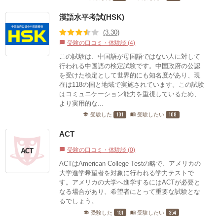
漢語水平考試(HSK)
(3.30)
受験の口コミ・体験談 (4)
chat_bubble
この試験は、中国語が母国語ではない人に対して
行われる中国語の検定試験です。中国政府の公認
を受けた検定として世界的にも知名度があり、現
在は118の国と地域で実施されています。この試験
はコミュニケーション能力を重視しているため、
より実用的な...
101
108
受験した
受験したい
school
menu_book
ACT
受験の口コミ・体験談 (0)
chat_bubble
ACTはAmerican College Testの略で、アメリカの
大学進学希望者を対象に行われる学力テストで
す。アメリカの大学へ進学するにはACTが必要と
なる場合があり、希望者にとって重要な試験とな
るでしょう。
151
354
受験した
受験したい
school
menu_book