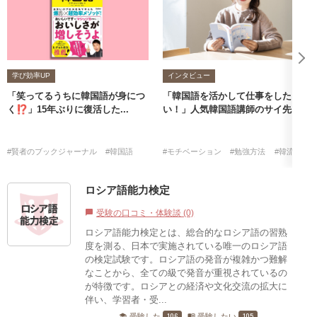
学び効率UP
インタビュー
「笑ってるうちに韓国語が身につ
「韓国語を活かして仕事をした
く⁉」15年ぶりに復活した...
い！」人気韓国語講師のサイ先...
#賢者のブックジャーナル
#韓国語
#モチベーション
#勉強方法
#韓流
#韓
ロシア語能力検定
受験の口コミ・体験談 (0)
chat_bubble
ロシア語能力検定とは、総合的なロシア語の習熟
度を測る、日本で実施されている唯一のロシア語
の検定試験です。ロシア語の発音が複雑かつ難解
なことから、全ての級で発音が重視されているの
が特徴です。ロシアとの経済や文化交流の拡大に
伴い、学習者・受...
106
105
受験した
受験したい
school
menu_book