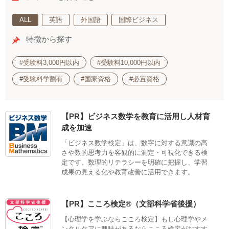
ALL
英語
外国語
国際ビジネス
特徴から探す
#受験料3,000円以内
#受験料10,000円以内
#受験料学割有
#国家資格
#必置資格
【PR】ビジネス数学を教育に活用し人材育
成を加速
「ビジネス数学検定」は、数字に対する意識の高
さや数的思考力を客観的に測定・可視化できる検
定です。数理的リテラシーを明確に把握し、学習
成果の見える化や教育改善に活用できます。
【PR】こころ検定®（文部科学省後援）
【心理学を学ぶならこころ検定】もし心理学やメ
ンタルケアに興味があるならこころ検定がおすす