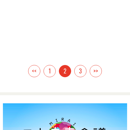
<<
1
2
3
>>