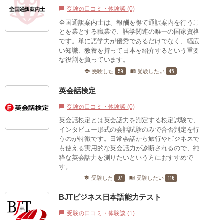
受験の口コミ・体験談 (0)
chat_bubble
全国通訳案内士は、報酬を得て通訳案内を行うこ
とを業とする職業で、語学関連の唯一の国家資格
です。単に語学力が優秀であるだけでなく、幅広
い知識、教養を持って日本を紹介するという重要
な役割を負っています。
59
45
受験した
受験したい
school
menu_book
英会話検定
受験の口コミ・体験談 (0)
chat_bubble
英会話検定とは英会話力を測定する検定試験で、
インタビュー形式の会話試験のみで合否判定を行
うのが特徴です。日常会話から旅行やビジネスで
も使える実用的な英会話力が診断されるので、純
粋な英会話力を測りたいという方におすすめで
す。
97
116
受験した
受験したい
school
menu_book
BJTビジネス日本語能力テスト
受験の口コミ・体験談 (1)
chat_bubble