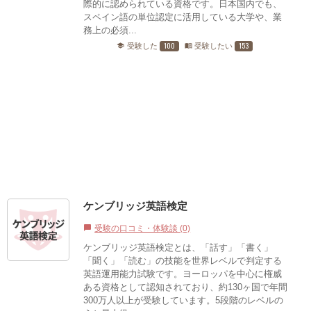
際的に認められている資格です。日本国内でも、
スペイン語の単位認定に活用している大学や、業
務上の必須...
100
153
受験した
受験したい
school
menu_book
ケンブリッジ英語検定
受験の口コミ・体験談 (0)
chat_bubble
ケンブリッジ英語検定とは、「話す」「書く」
「聞く」「読む」の技能を世界レベルで判定する
英語運用能力試験です。ヨーロッパを中心に権威
ある資格として認知されており、約130ヶ国で年間
300万人以上が受験しています。5段階のレベルの