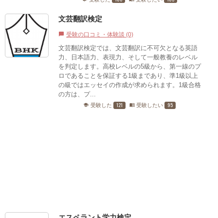
文芸翻訳検定
受験の口コミ・体験談 (0)
chat_bubble
文芸翻訳検定では、文芸翻訳に不可欠となる英語
力、日本語力、表現力、そして一般教養のレベル
を判定します。高校レベルの5級から、第一線のプ
ロであることを保証する1級まであり、準1級以上
の級ではエッセイの作成が求められます。1級合格
の方は、プ...
121
95
受験した
受験したい
school
menu_book
エスペラント学力検定