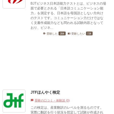
BJTビジネス日本語能力テストとは、ビジネスの場
面で必要とされる「日本語コミュニケーション能
力」を測定する、日本語を母国語としない方向け
のテストです。コミュニケーション力だけではな
く文書作成能力なども問われる試験内容となって
おり、ビジネ...
284
724
受験した
受験したい
school
menu_book
JTFほんやく検定
受験の口コミ・体験談 (0)
chat_bubble
この検定は、産業翻訳のレベルを測るものです。
実際に翻訳を行う状況を想定して試験が作成され