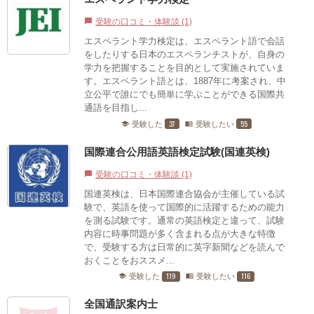
受験の口コミ・体験談 (1)
chat_bubble
エスペラント学力検定は、エスペラント語で会話
をしたりする日本のエスペランチストが、自身の
学力を把握することを目的として実施されていま
す。エスペラント語とは、1887年に考案され、中
立公平で誰にでも簡単に学ぶことができる国際共
通語を目指し...
37
55
受験した
受験したい
school
menu_book
国際連合公用語英語検定試験(国連英検)
受験の口コミ・体験談 (1)
chat_bubble
国連英検は、日本国際連合協会が主催している試
験で、英語を使って国際的に活躍するための能力
を測る試験です。通常の英語検定と違って、試験
内容に時事問題が多く含まれる点が大きな特徴
で、受験する方は日常的に英字新聞などを読んで
おくことをおススメ...
119
116
受験した
受験したい
school
menu_book
全国通訳案内士