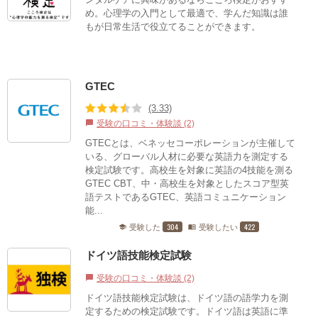
め。心理学の入門として最適で、学んだ知識は誰
もが日常生活で役立てることができます。
GTEC
(3.33)
受験の口コミ・体験談 (2)
chat_bubble
GTECとは、ベネッセコーポレーションが主催して
いる、グローバル人材に必要な英語力を測定する
検定試験です。高校生を対象に英語の4技能を測る
GTEC CBT、中・高校生を対象としたスコア型英
語テストであるGTEC、英語コミュニケーション
能...
304
422
受験した
受験したい
school
menu_book
ドイツ語技能検定試験
受験の口コミ・体験談 (2)
chat_bubble
ドイツ語技能検定試験は、ドイツ語の語学力を測
定するための検定試験です。ドイツ語は英語に準