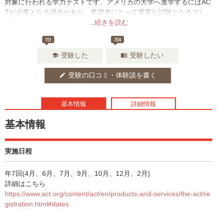
対象に行われる学力テストです。アメリカの大学へ進学するにはAC
Tが必要となる場合があり、希望者にとって重要な試験となるでし
ょう。
...続きを読む
151
354
受験した
受験したい
school
menu_book
受験の口コミ・体験談を書く
edit
基本情報
詳細情報
基本情報
実施日程
年7回(4月、6月、7月、9月、10月、12月、2月)
詳細はこちら
https://www.act.org/content/act/en/products-and-services/the-act/re
gistration.html#dates