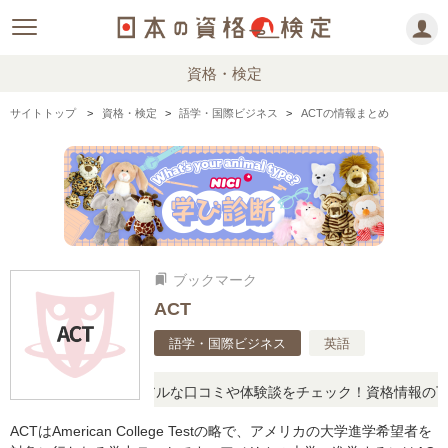
資格・検定
サイトトップ
資格・検定
語学・国際ビジネス
ACTの情報まとめ
ブックマーク
bookmarks
ACT
語学・国際ビジネス
英語
疑問に思ったら、リアルな口コミや体験談をチェック！資格情報の下か
ACTはAmerican College Testの略で、アメリカの大学進学希望者を