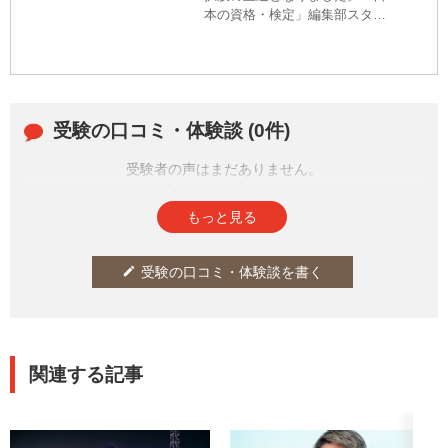
本の資格・検定」編集部スタッ
フも、某K-POPアイドルにハマ
ること1年。推し活を続ける上で
「こんな知識があったら……」
と痛感した体験をもとに、推し
活に活かせそうな資格・検定を
受験の口コミ・体験談 (0件)
厳選しました。
受験者の声はまだありません。
皆さまの投稿をお待ちしております。
もっと見る
受験の口コミ・体験談を書く
edit
関連する記事