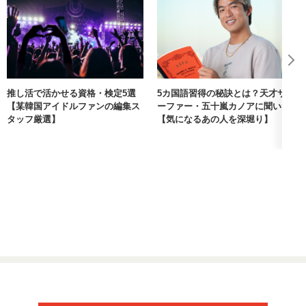
推し活で活かせる資格・検定5選
5カ国語習得の秘訣とは？天才サ
【某韓国アイドルファンの編集ス
ーファー・五十嵐カノアに聞いた
タッフ厳選】
【気になるあの人を深堀り】