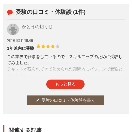
受験の口コミ・体験談 (1件)
かとうの切り餅
2019.03.11 10:46
1年以内に受験
この業界で仕事をしているので、スキルアップのために受験し
てみました。
テキストが送られてきて決められた期間内にパソコンで受験と
いう形です。
問題は、よく読まないと間違えてしまうようなひっかけ問題が
参考になった
通報
thumb_up
report
4
もっと見る
ありますが、ギリギリで合格できました。
テキストは今後の仕事に役立つと思います。
受験の口コミ・体験談を書く
edit
関連する記事