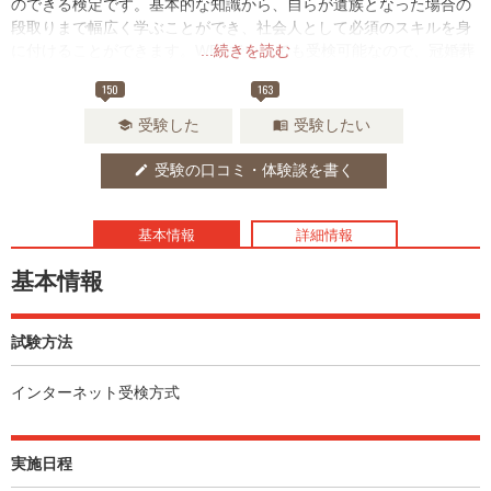
のできる検定です。基本的な知識から、自らが遺族となった場合の
段取りまで幅広く学ぶことができ、社会人として必須のスキルを身
に付けることができます。WEBでいつでも受検可能なので、冠婚葬
...続きを読む
祭の現場に従事する方だけでなく幅広い方におススメです。
150
163
受験した
受験したい
school
menu_book
受験の口コミ・体験談を書く
edit
基本情報
詳細情報
基本情報
試験方法
インターネット受検方式
実施日程