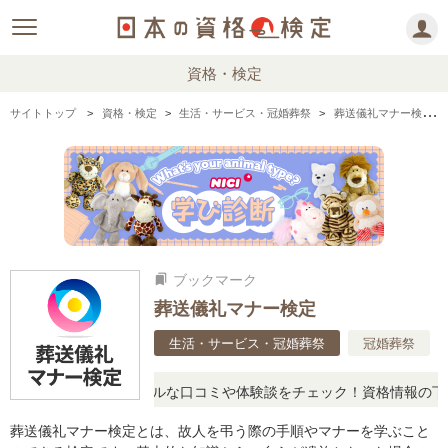
資格・検定
サイトトップ
資格・検定
生活・サービス・冠婚葬祭
葬送儀礼マナー検定の情報まとめ・口コミ・体験談
ブックマーク
bookmarks
葬送儀礼マナー検定
生活・サービス・冠婚葬祭
冠婚葬祭
疑問に思ったら、リアルな口コミや体験談をチェック！資格情報の下か
葬送儀礼マナー検定とは、故人を弔う際の手順やマナーを学ぶこと