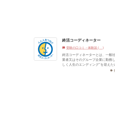
終活コーディネーター
受験の口コミ・体験談 (0)
chat_bubble
終活コーディネーターとは、一般
業者又はそのグループ企業に勤務し
しく人生のエンディング’’を迎えた
school