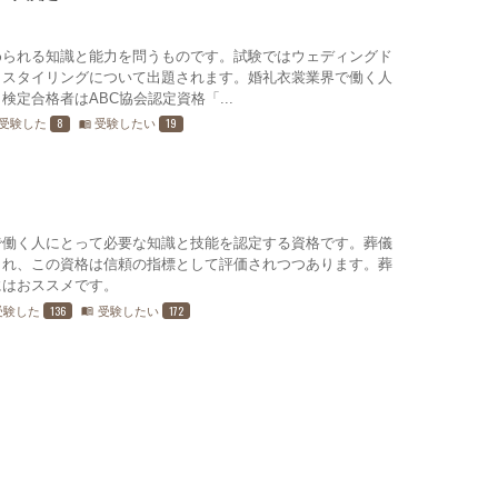
められる知識と能力を問うものです。試験ではウェディングド
、スタイリングについて出題されます。婚礼衣裳業界で働く人
定合格者はABC協会認定資格「...
8
19
受験した
受験したい
menu_book
で働く人にとって必要な知識と技能を認定する資格です。葬儀
られ、この資格は信頼の指標として評価されつつあります。葬
にはおススメです。
136
172
受験した
受験したい
menu_book