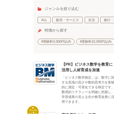
ジャンルを絞り込む
ALL
販売・サービス
生活
旅行・
特徴から探す
#受験料3,000円以内
#受験料10,000円以内
【PR】ビジネス数学を教育に
活用し人材育成を加速
「ビジネス数学検定」は、数字に
する意識の高さや数的思考力を客
的に測定・可視化できる検定です
数理的リテラシーを明確に把握し
学習成果の見える化や教育改善に
用できます。