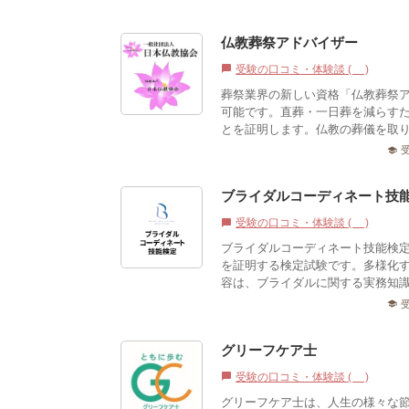
仏教葬祭アドバイザー
受験の口コミ・体験談 (0)
chat_bubble
葬祭業界の新しい資格「仏教葬祭
可能です。直葬・一日葬を減らす
とを証明します。仏教の葬儀を取り
school
ブライダルコーディネート技
受験の口コミ・体験談 (0)
chat_bubble
ブライダルコーディネート技能検
を証明する検定試験です。多様化
容は、ブライダルに関する実務知識
school
グリーフケア士
受験の口コミ・体験談 (0)
chat_bubble
グリーフケア士は、人生の様々な