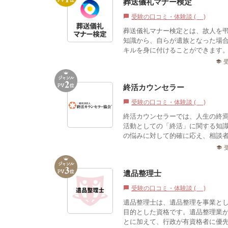
葬送儀礼マナー検定
受験の口コミ・体験談 (1)
chat_bubble
葬送儀礼マナー検定とは、故人を
知識から、自らが遺族となった場
キルを身に付けることができます。W
school
終活カウンセラー
受験の口コミ・体験談 (0)
chat_bubble
終活カウンセラーでは、人生の終
活動としての「終活」に関する知
の悩みに対して的確に応え、相談者
school
遺品整理士
受験の口コミ・体験談 (0)
chat_bubble
遺品整理士は、遺品整理を事業と
目的とした資格です。遺品整理業
とに加えて、行政が有資格者に優先