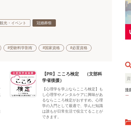
観光・イベント
冠婚葬祭
#受験料学割有
#国家資格
#必置資格
【PR】こころ検定®（文部科
学省後援）
対
【心理学を学ぶならこころ検定】も
注
観
し心理学やメンタルケアに興味があ
ー
。
るならこころ検定がおすすめ。心理
、
学の入門として最適で、学んだ知識
活
は誰もが日常生活で役立てることが
できます。