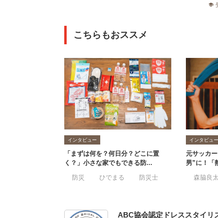
school
こちらもおススメ
インタビュー
インタビュ
「まずは何を？何日分？どこに置
元サッカー
く？」小さな家でもできる防...
男”に！「熱
#防災
#ひでまる
#防災士
#防災備蓄収納プ
#森脇良
ABC協会認定ドレススタイリ