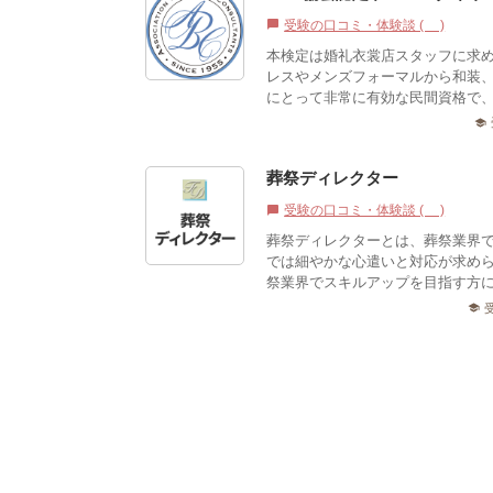
受験の口コミ・体験談 (0)
chat_bubble
本検定は婚礼衣裳店スタッフに求
レスやメンズフォーマルから和装
にとって非常に有効な民間資格で、検
school
葬祭ディレクター
受験の口コミ・体験談 (1)
chat_bubble
葬祭ディレクターとは、葬祭業界
では細やかな心遣いと対応が求め
祭業界でスキルアップを目指す方
school