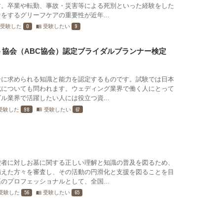
す。卒業や転勤、事故・災害等による死別といった経験をした
をするグリーフケアの重要性が近年...
0
9
受験した
受験したい
menu_book
協会（ABC協会）認定ブライダルプランナー検定
ーに求められる知識と能力を認定するものです。試験では日本
式についても問われます。ウェディング業界で働く人にとって
ル業界で活躍したい人には役立つ資...
98
67
受験した
受験したい
menu_book
費者に対しお墓に関する正しい理解と知識の普及を図るため、
備えた方々を審査し、その活動の円滑化と支援を図ることを目
のプロフェッショナルとして、全国...
56
65
受験した
受験したい
menu_book