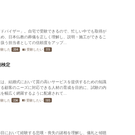
アドバイザー」。自宅で受験できるので、忙しい中でも取得が
ため、日本仏教の葬儀を正しく理解し、説明・施工ができるこ
扱う担当者としての信頼度をアップ...
204
179
受験した
受験したい
menu_book
能検定
定は、結婚式において質の高いサービスを提供するための知識
する顧客のニーズに対応できる人材の育成を目的に、試験の内
を幅広く網羅するように配慮されて...
234
195
受験した
受験したい
menu_book
節目において経験する悲嘆・喪失の諸相を理解し、儀礼と傾聴