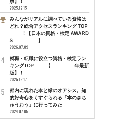
版】！
2025.12.15
みんながリアルに調べている資格は
どれ？総合アクセスランキング TOP
10！【日本の資格・検定 AWARD
S 2026】
2026.07.09
就職・転職に役立つ資格・検定ラン
キングTOP30【2026年最新
版】！
2025.12.17
学び効率UP
学び効率UP
都内に現れた本と緑のオアシス。知
強脳を完全オフに！休息モードへ
勉強中の「飽きた・眠い」は脳疲労
的好奇心をくすぐられる「本の森ち
切り替えはナリンの「サ...
のサイン。睡眠のひと工夫...
ゅうおう」に行ってみた
GOOD THINGS for STUDY
#熱波師検定
#セルフケア
#モチベーション
#勉強効率を
2024.07.05