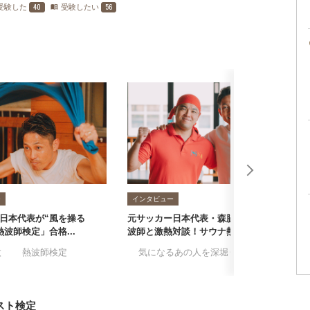
40
56
受験した
受験したい
menu_book
ー
インタビュー
日本代表が“風を操る
元サッカー日本代表・森脇良太が熱
勉
波師検定」合格...
波師と激熱対談！サウナ熱...
の
ランナー
太
#熱波師検定
#気になるあの人を深堀り
#森脇良太
#
スト検定