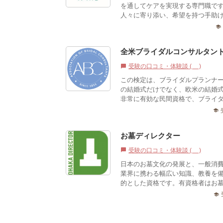
を通してケアを実現する専門職で
人々に寄り添い、希望を持つ手助け
school
全米ブライダルコンサルタント
受験の口コミ・体験談 (0)
chat_bubble
この検定は、ブライダルプランナ
の結婚式だけでなく、欧米の結婚
非常に有効な民間資格で、ブライダ
school
お墓ディレクター
受験の口コミ・体験談 (0)
chat_bubble
日本のお墓文化の発展と、一般消
業界に携わる幅広い知識、教養を
的とした資格です。有資格者はお墓
school