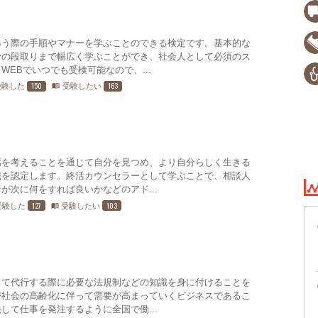
弔う際の手順やマナーを学ぶことのできる検定です。基本的な
合の段取りまで幅広く学ぶことができ、社会人として必須のス
EBでいつでも受検可能なので、...
150
163
受験した
受験したい
menu_book
焉を考えることを通じて自分を見つめ、より自分らしく生きる
識を認定します。終活カウンセラーとして学ぶことで、相談人
が次に何をすれば良いかなどのアド...
127
103
受験した
受験したい
menu_book
して代行する際に必要な法規制などの知識を身に付けることを
が社会の高齢化に伴って需要が高まっていくビジネスであるこ
して仕事を発注するように全国で働...