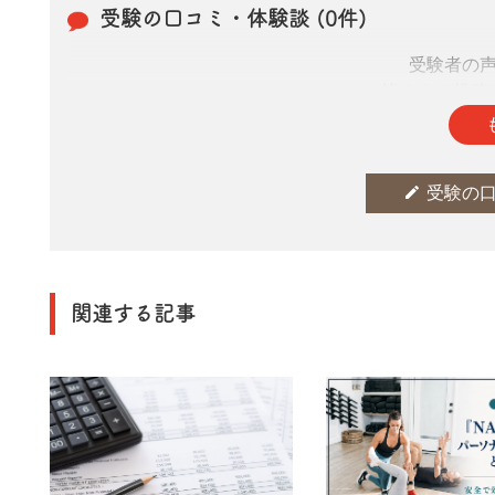
受験の口コミ・体験談 (0件)
受験者の
皆さまの投稿
edit
受験の
関連する記事