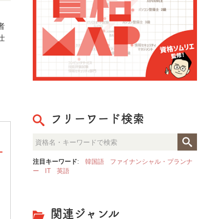
者
仕
フリーワード検索
注目キーワード
:
韓国語
ファイナンシャル・プランナ
ー
IT
英語
[ PR ] 「NASM認定パーソナ
果的な指導”を体系的に学べるト
関連ジャンル