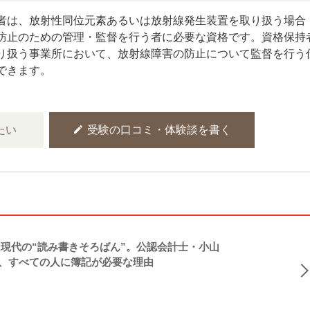
者は、放射性同位元素あるいは放射線発生装置を取り扱う場合
防止のための管理・監督を行う者に必要な資格です。資格保持
り扱う事業所において、放射線障害の防止について監督を行う
できます。
edit
たい
受験の口コミ・体験談を書く
現代の“読み書きそろばん”。公認会計士・小山
、すべての人に簿記が必要な理由