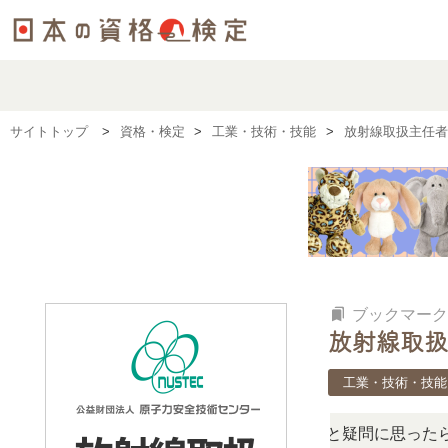
サイトトップ
資格・検定
工業・技術・技能
放射線取扱主任者
bookmarks
ブックマーク
放射線取扱
工業・技術・技能
この検定、難しい？」「どんな試験？」と疑問に思ったら、リ