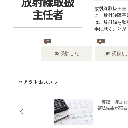
放射線取扱主任
に、放射線障害
は、放射線を取
事に就くことが
274
319
school
menu_book
受験した
受験し
コチラもおススメ
「簿記3級」は
晃弘先生が語る