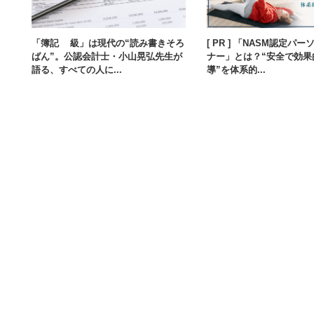
「簿記3級」は現代の“読み書きそろ
[ PR ] 「NASM認定パ
ばん”。公認会計士・小山晃弘先生が
ナー」とは？“安全で効果
語る、すべての人に...
導”を体系的...