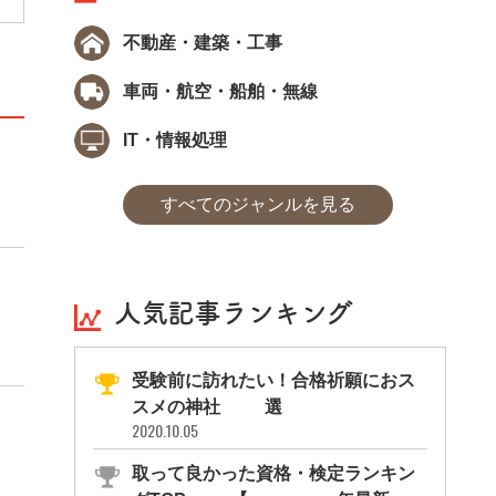
不動産・建築・工事
車両・航空・船舶・無線
IT・情報処理
すべてのジャンルを見る
人気記事ランキング
受験前に訪れたい！合格祈願におス
スメの神社11選
2020.10.05
取って良かった資格・検定ランキン