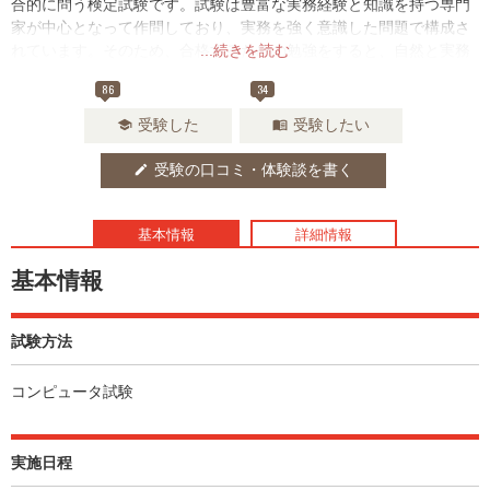
合的に問う検定試験です。試験は豊富な実務経験と知識を持つ専門
家が中心となって作問しており、実務を強く意識した問題で構成さ
れています。そのため、合格するための勉強をすると、自然と実務
...続きを読む
能力が身につくように設計されています。
86
34
受験した
受験したい
school
menu_book
受験の口コミ・体験談を書く
edit
基本情報
詳細情報
基本情報
試験方法
コンピュータ試験
実施日程