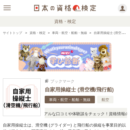
資格・検定
サイトトップ
資格・検定
車両・航空・船舶・無線
自家用操縦士 (滑空機/飛行船)の情報まとめ
ブックマーク
bookmarks
自家用操縦士 (滑空機/飛行船)
車両・航空・船舶・無線
航空
疑問に思ったら、リアルな口コミや体験談をチェック！資格情報の下か
自家用操縦士は、滑空機 (グライダー) と飛行船の操縦を事業目的以