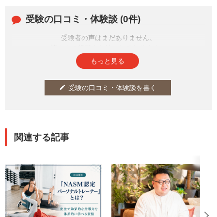
受験の口コミ・体験談 (0件)
受験者の声はまだありません。
皆さまの投稿をお待ちしております。
もっと見る
受験の口コミ・体験談を書く
edit
関連する記事