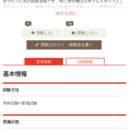
外で行うための国家資格です。特に滑空機は日本でもスポーツとし
て広まっており、趣味のために取得する資格としての需要が高いと
言えます。また、自家用飛行船はプロの事業用操縦士・飛行船とな
...続きを読む
る最初のステップとして取得する人が多いです。
81
154
受験した
受験したい
school
menu_book
受験の口コミ・体験談を書く
edit
基本情報
詳細情報
基本情報
試験方法
学科試験+実地試験
実施日程