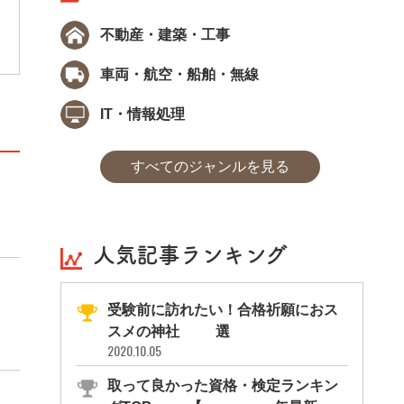
状態をキープするための対処法を、脳
ただきました。今回は、勉強に適した”
不動産・建築・工事
車両・航空・船舶・無線
IT・情報処理
すべてのジャンルを見る
人気記事ランキング
受験前に訪れたい！合格祈願におス
スメの神社11選
2020.10.05
取って良かった資格・検定ランキン