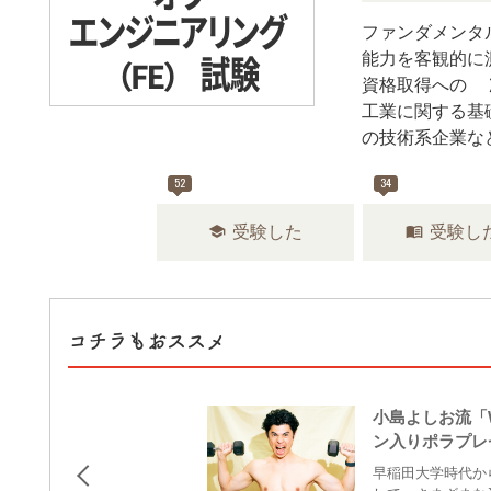
ファンダメンタル
能力を客観的に測
資格取得への1
工業に関する基
の技術系企業な
52
34
school
menu_book
受験した
受験し
コチラもおススメ
小島よしお流「
ン入りポラプレ
早稲田大学時代か