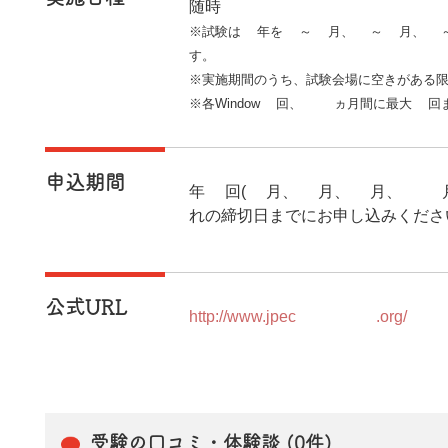
随時
※試験は1年を1～3月、4～6月、7～
す。
※実施期間のうち、試験会場に空きがある
※各Window1回、12ヵ月間に最大3
申込期間
年4回(2月、5月、8月、11月
れの締切日までにお申し込みくださ
公式URL
http://www.jpec2002.org/
受験の口コミ・体験談 (0件)