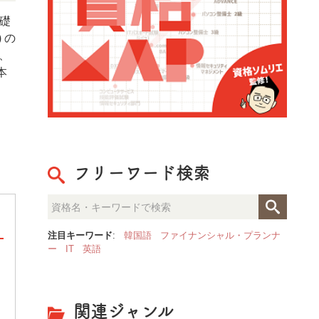
基礎
 の
、
本
フリーワード検索
注目キーワード
:
韓国語
ファイナンシャル・プランナ
ー
IT
英語
勉強に適した時間は朝or夜？医
率アップの秘訣 Vol.5】
vol.1～4までは、勉強に集中でき
関連ジャンル