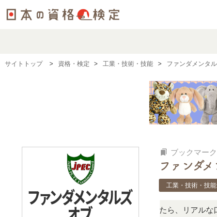
サイトトップ
資格・検定
工業・技術・技能
ファンダメンタルズ
bookmarks
ブックマーク
ファンダメン
工業・技術・技能
しい？」「どんな試験？」と疑問に思ったら、リアルな口コミ