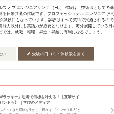
ズ オブ エンジニアリング （FE） 試験は、技術者としての
る日米共通の試験です。プロフェッショナル エンジニア (PE)
次試験にもなっています。試験はすべて英語で実施されるので
礎能力以外にも英語力が必要となります。海外展開している日
どでは、就職・転職、昇進・昇給に有利になるでしょう。
edit
たい
受験の口コミ・体験談を書く
Wラッキー」思考で目標を叶える！【直筆サイ
ゼントも】 ｜学びのメディア
ら培ってきた経験を生かし、現在は、“インテリ芸人”と