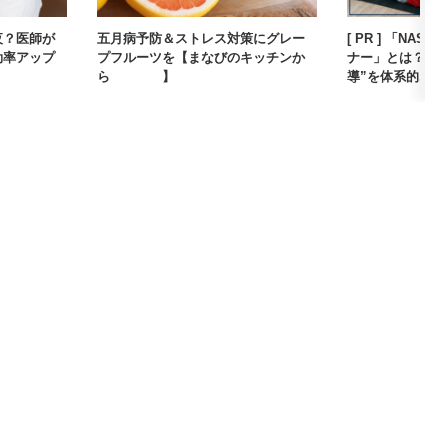
夜？医師が
五月病予防＆ストレス対策にグレー
[ PR ] 「NA
効率アップ
プフルーツを【まなびのキッチンか
ナー」とは？“安
ら #01】
導”を体系的...