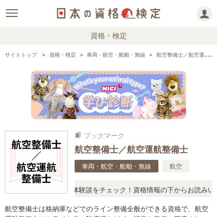
資格・検定
サイトトップ
資格・検定
車両・航空・船舶・無線
航空整備士／航空運航整備士の情報まとめ
ブックマーク
bookmarks
航空整備士／航空運航整備士
車両・航空・船舶・無線
航空
、リアルな口コミや体験談をチェック！資格情報の下からお読みいただ
航空整備士は格納庫などでのライン整備全般ができる資格で、航空