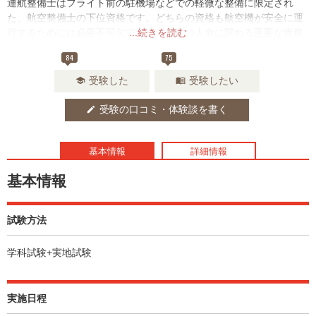
運航整備士はフライト前の駐機場などでの軽微な整備に限定され
た、航空整備士の下位資格です。どちらの資格も航空機が安全に運
行するためには必要不可欠であり、多数の人命に関わる重要な責務
...続きを読む
を担っています。
84
75
受験した
受験したい
school
menu_book
受験の口コミ・体験談を書く
edit
基本情報
詳細情報
基本情報
試験方法
学科試験+実地試験
実施日程