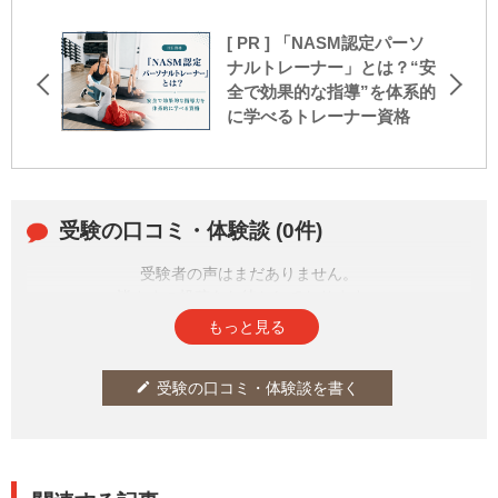
[ PR ] 「NASM認定パーソ
ナルトレーナー」とは？“安
全で効果的な指導”を体系的
に学べるトレーナー資格
受験の口コミ・体験談 (0件)
受験者の声はまだありません。
皆さまの投稿をお待ちしております。
もっと見る
受験の口コミ・体験談を書く
edit