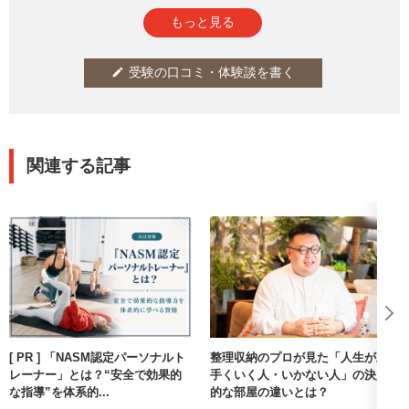
この検定ならではで面白いですね!
参考になった
通報
thumb_up
report
1
もっと見る
受験の口コミ・体験談を書く
edit
関連する記事
[ PR ] 「NASM認定パーソナルト
整理収納のプロが見た「人生が上
レーナー」とは？“安全で効果的
手くいく人・いかない人」の決定
な指導”を体系的...
的な部屋の違いとは？