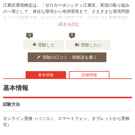
江東区環境検定は、「ゼロカーボンシティ江東区」実現の取り組み
の一環として、身近な環境から地球環境まで、さまざまな環境問題
をクイズ感覚で楽しみながら学ぶ検定です。どなたでも受検可能な
オンライン検定で、気軽に環境について学びたい方、力試ししたい
...続きを読む
方におススメです。
32
17
受験した
受験したい
school
menu_book
受験の口コミ・体験談を書く
edit
基本情報
詳細情報
基本情報
試験方法
オンライン受検（パソコン、スマートフォン、タブレットから受検
可）