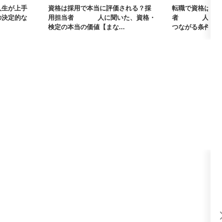
人生が上手
資格は採用で本当に評価される？採
転職で資格は武
の決定的な
用担当者405人に聞いた、資格・
者405人に聞
検定の本当の価値【まな...
つながる条件【まな