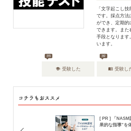
「文字起こし技
です。採点方法
ができ、定期的
できます。また
手段となります
います。
215
267
school
menu_book
受験した
受験し
コチラもおススメ
[ PR ] 「
果的な指導”を