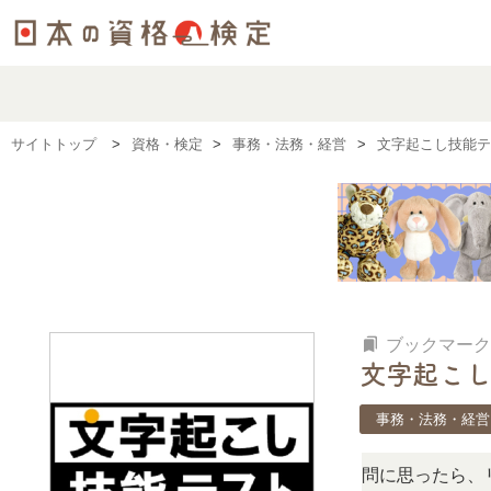
サイトトップ
資格・検定
事務・法務・経営
文字起こし技能テ
bookmarks
ブックマーク
文字起こし
事務・法務・経営
検定、難しい？」「どんな試験？」と疑問に思ったら、リアル