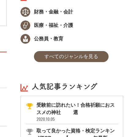
記の誤りをチェックする技能を認定する検定
試験です。校正の技術は、文書の作成・点検
財務・金融・会計
業務において役立つスキルなので、特に出版
業界やマスコミ業界への就職を希望する方に
おススメの資格です。
医療・福祉・介護
公務員・教育
すべてのジャンルを見る
人気記事ランキング
受験前に訪れたい！合格祈願におス
スメの神社11選
2020.10.05
取って良かった資格・検定ランキン