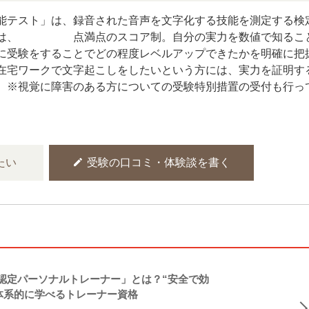
能テスト」は、録音された音声を文字化する技能を測定する検
は、1000点満点のスコア制。自分の実力を数値で知るこ
に受験をすることでどの程度レベルアップできたかを明確に把
在宅ワークで文字起こしをしたいという方には、実力を証明す
。※視覚に障害のある方についての受験特別措置の受付も行っ
edit
たい
受験の口コミ・体験談を書く
NASM認定パーソナルトレーナー」とは？“安全で効
体系的に学べるトレーナー資格