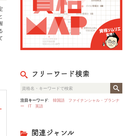
定
と
握
る
て
フリーワード検索
注目キーワード
:
韓国語
ファイナンシャル・プランナ
ー
IT
英語
校正技能検定
関連ジャンル
校正技能検定は、書籍や雑誌の誤字脱字、表