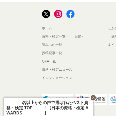
ホーム
しか
資格・検定一覧(50音順)
「受
読みもの一覧
よく
投稿記事一覧
Q&A一覧
資格・検定ニュース
インフォメーション
close
800名以上からの声で選ばれたベスト資
格・検定 TOP10！【日本の資格・検定 A
WARDS 2026】