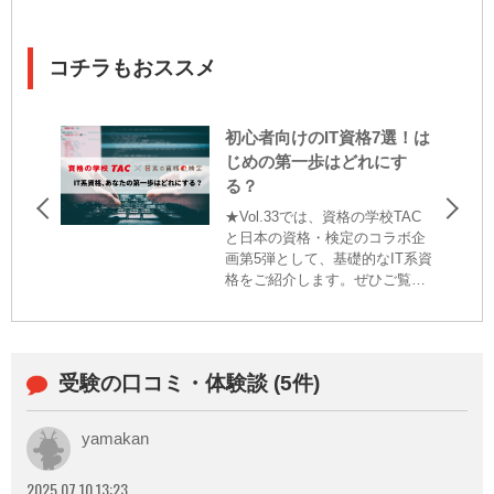
コチラもおススメ
初心者向けのIT資格7選！は
じめの第一歩はどれにす
る？
★Vol.33では、資格の学校TAC
と日本の資格・検定のコラボ企
画第5弾として、基礎的なIT系資
格をご紹介します。ぜひご覧く
ださい。 ご存知の通り「IT」と
は「Information Technology（情
報技術）」の略で、コン...
受験の口コミ・体験談 (5件)
yamakan
2025.07.10 13:23