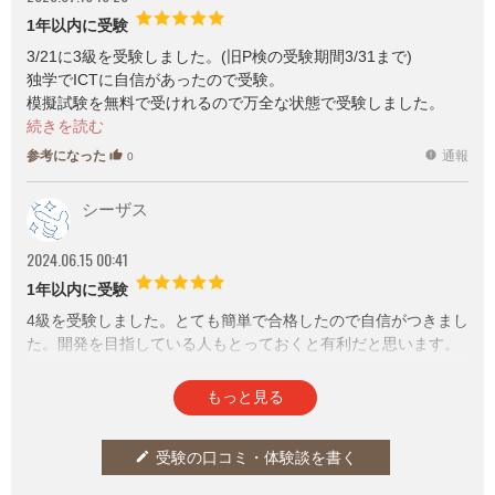
1年以内に受験
3/21に3級を受験しました。(旧P検の受験期間3/31まで)
独学でICTに自信があったので受験。
模擬試験を無料で受けれるので万全な状態で受験しました。
タイピング力と知識があれば実技試験以外は簡単です。
実技試験はWordとExcelの基本的な使用(簡単な関数、絶対参照
参考になった
通報
thumb_up
report
0
等)が出来れば合格できます。
現在はP検はリニューアルして高校生向けになっています。
シーザス
2024.06.15 00:41
1年以内に受験
4級を受験しました。とても簡単で合格したので自信がつきまし
た。開発を目指している人もとっておくと有利だと思います。
参考になった
通報
thumb_up
report
2
もっと見る
受験の口コミ・体験談を書く
edit