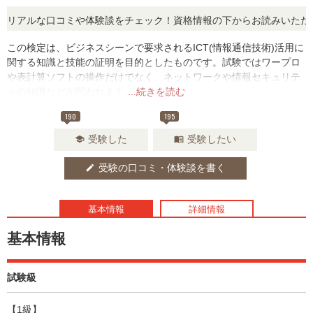
アルな口コミや体験談をチェック！資格情報の下からお読みいただけま
この検定は、ビジネスシーンで要求されるICT(情報通信技術)活用に
関する知識と技能の証明を目的としたものです。試験ではワープロ
や表計算ソフトの操作だけでなく、ネットワークや情報セキュリテ
ィの知識などが問われます。
...続きを読む
190
195
受験した
受験したい
school
menu_book
受験の口コミ・体験談を書く
edit
基本情報
詳細情報
基本情報
試験級
【1級】