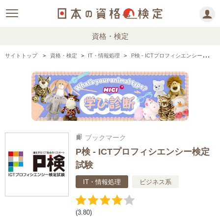
資格・検定
サイトトップ
資格・検定
IT・情報処理
P検 - ICTプロフィシエンシー検定試験の情報まとめ・口コミ・体験談
ブックマーク
bookmarks
P検 - ICTプロフィシエンシー検定
試験
IT・情報処理
ビジネス系
(3.80)