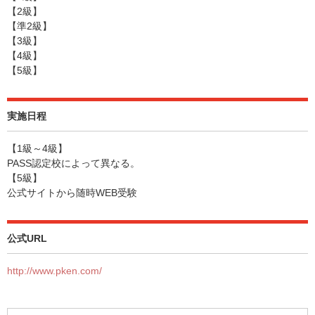
【2級】
【準2級】
【3級】
【4級】
【5級】
実施日程
【1級～4級】
PASS認定校によって異なる。
【5級】
公式サイトから随時WEB受験
公式URL
http://www.pken.com/