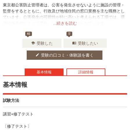
東京都公害防止管理者は、公害を発生させないように施設の管理・
監督をするとともに、行政及び地域住民の窓口業務を主な職務とし
ています。公害発生の可能性が特に高いと考えられる工場では、環
境確保条例によって選任・設置を義務づけられています。
...続きを読む
40
17
受験した
受験したい
school
menu_book
受験の口コミ・体験談を書く
edit
基本情報
詳細情報
基本情報
試験方法
講習+修了テスト
〔修了テスト〕