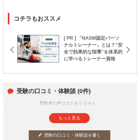
コチラもおススメ
[ PR ] 「NASM認定パーソ
ナルトレーナー」とは？“安
全で効果的な指導”を体系的
に学べるトレーナー資格
受験の口コミ・体験談 (0件)
受験者の声はまだありません。
皆さまの投稿をお待ちしております。
もっと見る
受験の口コミ・体験談を書く
edit