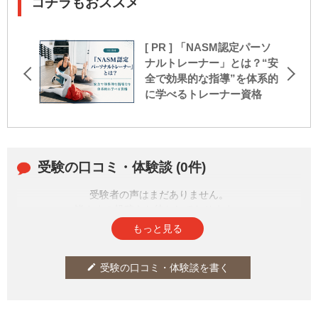
コチラもおススメ
[ PR ] 「NASM認定パーソ
ナルトレーナー」とは？“安
全で効果的な指導”を体系的
に学べるトレーナー資格
受験の口コミ・体験談 (0件)
受験者の声はまだありません。
皆さまの投稿をお待ちしております。
もっと見る
受験の口コミ・体験談を書く
edit