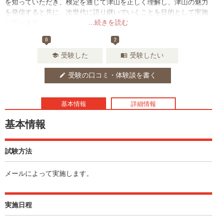
を知っていただき、検定を通じて津山を正しく理解し、津山の魅力
を発信すると共に、次世代に語り継いでいくことを目的として実施
しています。
...続きを読む
0
2
受験した
受験したい
school
menu_book
受験の口コミ・体験談を書く
edit
基本情報
詳細情報
基本情報
試験方法
メールによって実施します。
実施日程