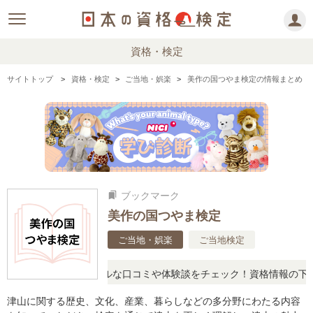
資格・検定
サイトトップ
資格・検定
ご当地・娯楽
美作の国つやま検定の情報まとめ
ブックマーク
bookmarks
美作の国つやま検定
ご当地・娯楽
ご当地検定
疑問に思ったら、リアルな口コミや体験談をチェック！資格情報の下か
津山に関する歴史、文化、産業、暮らしなどの多分野にわたる内容