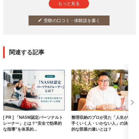
もっと見る
受験の口コミ・体験談を書く
edit
関連する記事
[ PR ] 「NASM認定パーソナルト
整理収納のプロが見た「人生が上
レーナー」とは？“安全で効果的
手くいく人・いかない人」の決定
な指導”を体系的...
的な部屋の違いとは？