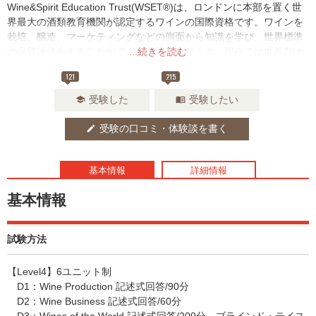
Wine&Spirit Education Trust(WSET®)は、ロンドンに本部を置く世
界最大の酒類教育機関が認定するワインの国際資格です。ワインを
栽培、醸造、マーケティングなどの側面から知識を学び、世界標準
の品質評価をすることができるようになります。現在では世界70カ
...続きを読む
国以上、初心者からワイン業界のプロフェッショナルまで、年間13,
121
215
000人以上がWSET®認定試験を受験しています。
受験した
受験したい
school
menu_book
受験の口コミ・体験談を書く
edit
基本情報
詳細情報
基本情報
試験方法
【Level4】6ユニット制
D1：Wine Production 記述式回答/90分
D2：Wine Business 記述式回答/60分