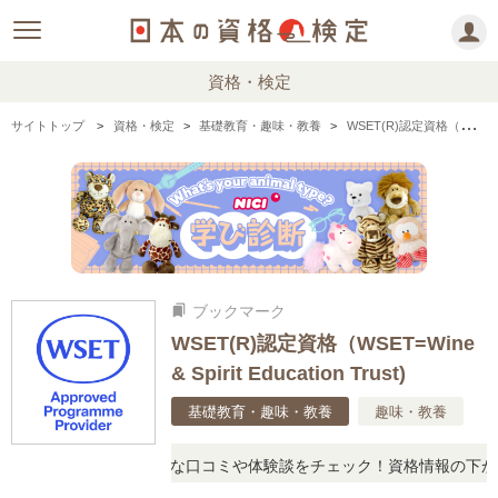
資格・検定
サイトトップ
資格・検定
基礎教育・趣味・教養
WSET(R)認定資格（WSET=Wine & Spirit Education Trust)の情報まとめ
ブックマーク
bookmarks
WSET(R)認定資格（WSET=Wine
& Spirit Education Trust)
基礎教育・趣味・教養
趣味・教養
問に思ったら、リアルな口コミや体験談をチェック！資格情報の下から